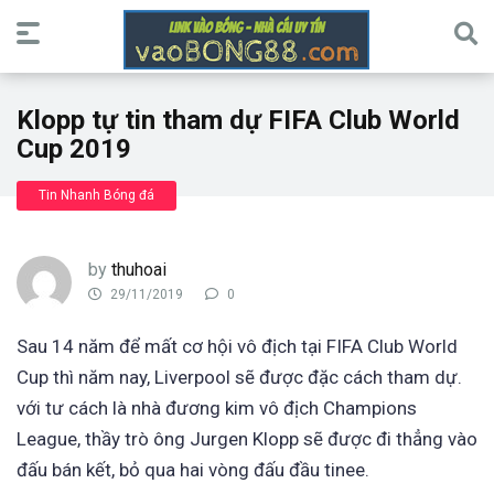
Klopp tự tin tham dự FIFA Club World
Cup 2019
Tin Nhanh Bóng đá
by
thuhoai
29/11/2019
0
Sau 14 năm để mất cơ hội vô địch tại FIFA Club World
Cup thì năm nay, Liverpool sẽ được đặc cách tham dự.
với tư cách là nhà đương kim vô địch Champions
League, thầy trò ông Jurgen Klopp sẽ được đi thẳng vào
đấu bán kết, bỏ qua hai vòng đấu đầu tinee.