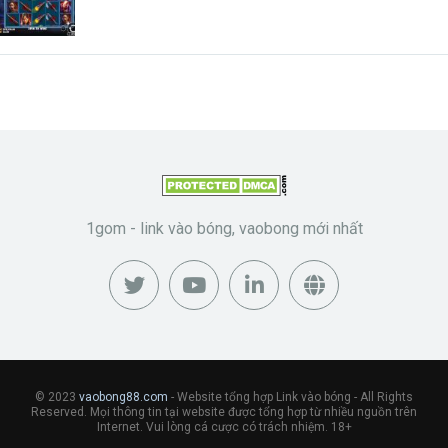
1gom - link vào bóng, vaobong mới nhất
© 2023
vaobong88.com
- Website tổng hợp Link vào bóng - All Rights
Reserved. Mọi thông tin tại website được tổng hợp từ nhiều nguồn trên
Internet. Vui lòng cá cược có trách nhiệm. 18+