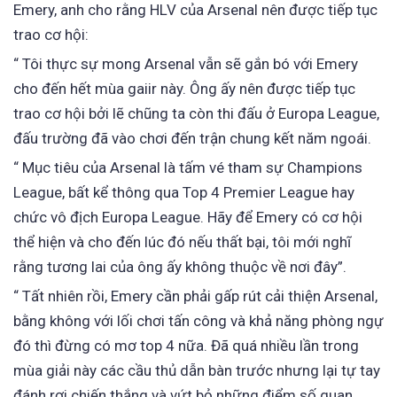
Emery, anh cho rằng HLV của Arsenal nên được tiếp tục
trao cơ hội:
“ Tôi thực sự mong Arsenal vẫn sẽ gắn bó với Emery
cho đến hết mùa gaiir này. Ông ấy nên được tiếp tục
trao cơ hội bởi lẽ chũng ta còn thi đấu ở Europa League,
đấu trường đã vào chơi đến trận chung kết năm ngoái.
“ Mục tiêu của Arsenal là tấm vé tham sự Champions
League, bất kể thông qua Top 4 Premier League hay
chức vô địch Europa League. Hãy để Emery có cơ hội
thể hiện và cho đến lúc đó nếu thất bại, tôi mới nghĩ
rằng tương lai của ông ấy không thuộc về nơi đây”.
“ Tất nhiên rồi, Emery cần phải gấp rút cải thiện Arsenal,
bằng không với lối chơi tấn công và khả năng phòng ngự
đó thì đừng có mơ top 4 nữa. Đã quá nhiều lần trong
mùa giải này các cầu thủ dẫn bàn trước nhưng lại tự tay
đánh rơi chiến thắng và vứt bỏ những điểm số quan