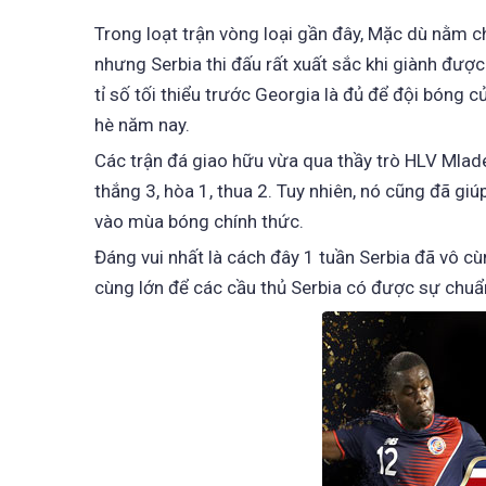
Trong loạt trận vòng loại gần đây, Mặc dù nằm c
nhưng Serbia thi đấu rất xuất sắc khi giành được t
tỉ số tối thiểu trước Georgia là đủ để đội bóng
hè năm nay.
Các trận đá giao hữu vừa qua thầy trò HLV Mlade
thắng 3, hòa 1, thua 2. Tuy nhiên, nó cũng đã gi
vào mùa bóng chính thức.
Đáng vui nhất là cách đây 1 tuần Serbia đã vô cùn
cùng lớn để các cầu thủ Serbia có được sự chuẩn