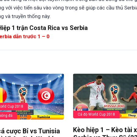
g với việc tiến sâu vào vòng trong sẽ giúp các cầu thủ Serbi
g và truyền thống này.
iệp 1 trận Costa Rica vs Serbia
erbia dẫn trước 1 – 0
orld Cup 2018
Cá độ World Cup 2018
 bóng đá
Kèo hiệp 1 – Kèo tài x
cá cược Bỉ vs Tunisia