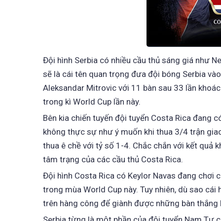
Đội hình Serbia có nhiều cầu thủ sáng giá như 
sẽ là cái tên quan trọng đưa đội bóng Serbia và
Aleksandar Mitrovic với 11 bàn sau 33 lần khoác
trong kì World Cup lần này.
Bên kia chiến tuyến đội tuyển Costa Rica đang c
không thực sự như ý muốn khi thua 3/4 trận giao
thua ê chề với tỷ số 1-4. Chắc chắn với kết quả
tâm trạng của các cầu thủ Costa Rica.
Đội hình Costa Rica có Keylor Navas đang chơi c
trong mùa World Cup này. Tuy nhiên, dù sao cái 
trên hàng công để giành được những bàn thắng bấ
Serbia từng là một phần của đội tuyển Nam Tư c