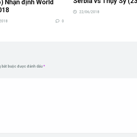
Serbia vs Thụy Sỹ (2
6) Nhận định World
018
22/06/2018
2018
0
g bắt buộc được đánh dấu
*