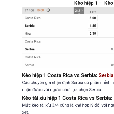
Kèo hiệp 1 – Kèo 
Kèo hiệp 1 Costa Rica vs Serbia:
Serbia
Các chuyên gia nhận định Serbia có phần nhỉnh h
nhận được với người chơi lựa chọn Serbia.
Kèo tài xỉu hiệp 1 Costa Rica vs Serbia:
Mức kèo tài xỉu 3/4 cũng là khá hợp lý đối với n
xét.