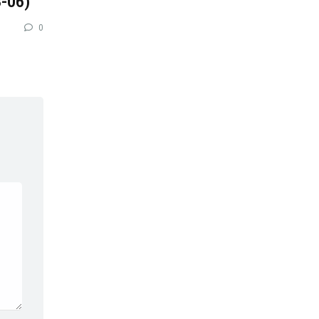
3-06)
0