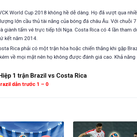
VCK World Cup 2018 không hề dễ dàng. Họ đã vượt qua nhiề
lượng lớn cầu thủ tài năng của bóng đá châu Âu. Với chuỗi 7 
và giành tấm vé trực tiếp tới Nga. Costa Rica có 4 lần tham 
 tứ kết năm 2014.
osta Rica phải có một trận hòa hoặc chiến thắng khi gặp Braz
ua kém về mọi mặt nên họ không được đánh giá cao. Khả năng
Hiệp 1 trận Brazil vs Costa Rica
razil dẫn trước 1 – 0