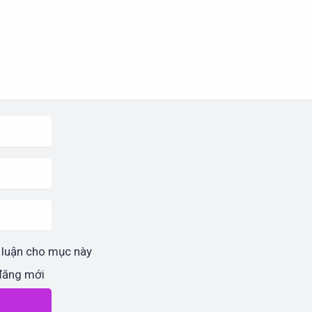
h luận cho mục này
 đăng mới