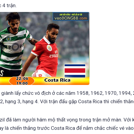
 4 trận.
n giành lấy chức vô địch ở các năm 1958, 1962, 1970, 1994,
 2, hạng 3, hạng 4. Với trận đấu gặp Costa Rica thì chiến thắ
zil đã làm người hâm mộ thất vọng trong trận mở màn. Với 
này là chiến thắng trước Costa Rica để nắm chắc chiếc vé và