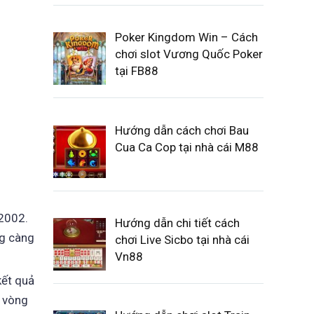
Poker Kingdom Win – Cách
chơi slot Vương Quốc Poker
tại FB88
Hướng dẫn cách chơi Bau
Cua Ca Cop tại nhà cái M88
 2002.
Hướng dẫn chi tiết cách
ng càng
chơi Live Sicbo tại nhà cái
Vn88
kết quả
o vòng