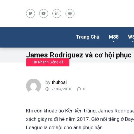
Trang Chủ
M88
W
James Rodriguez và cơ hội phục 
Tin Nhanh Bóng đá
by
thuhoai
25/04/2018
0
Khi còn khoác áo Kền kền trắng, James Rodrigu
xách giày ra đi hè năm 2017. Giờ nổi tiếng ở Ba
League là cơ hội cho anh phục hận.