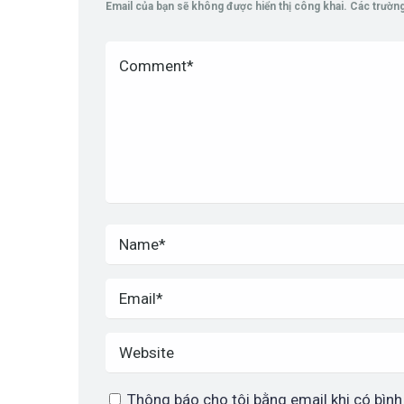
Email của bạn sẽ không được hiển thị công khai.
Các trườn
Thông báo cho tôi bằng email khi có bìn