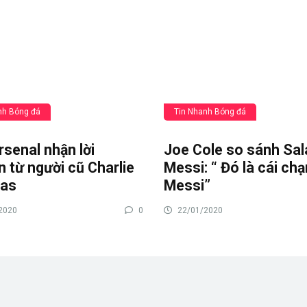
nh Bóng đá
Tin Nhanh Bóng đá
senal nhận lời
Joe Cole so sánh Sal
 từ người cũ Charlie
Messi: “ Đó là cái ch
las
Messi”
2020
0
22/01/2020