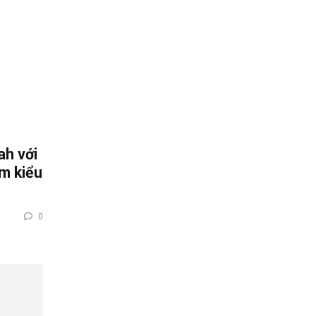
ah với
ạm kiểu
0