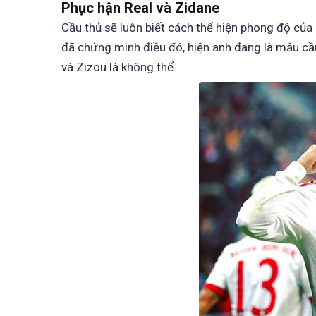
Phục hận Real và Zidane
Cầu thủ sẽ luôn biết cách thể hiện phong độ củ
đã chứng minh điều đó, hiện anh đang là mẫu cầu
và Zizou là không thể.