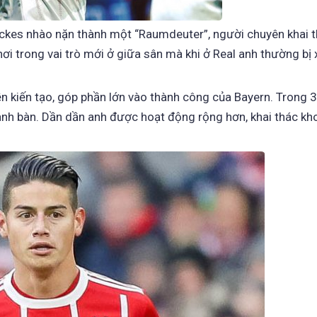
kes nhào nặn thành một “Raumdeuter”, người chuyên khai 
i trong vai trò mới ở giữa sân mà khi ở Real anh thường bị 
n kiến tạo, góp phần lớn vào thành công của Bayern. Trong 3
ành bàn. Dần dần anh được hoạt động rộng hơn, khai thác k