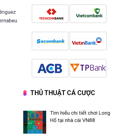
odriguez
Bernabeu
THỦ THUẬT CÁ CƯỢC
Tìm hiểu chi tiết chơi Long
Hổ tại nhà cái VN88