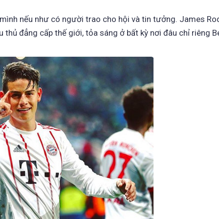
a mình nếu như có người trao cho hội và tin tưởng. James R
 thủ đẳng cấp thế giới, tỏa sáng ở bất kỳ nơi đâu chỉ riêng 