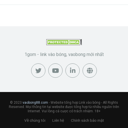
1gom - link vào bóng, vaobong mới nhất
© 2023
vaobong88.com
- Website tổng hợp Link vào bóng - All Rights
Reserved. Mọi thông tin tại website được tổng hợp từ nhiều nguồn trên
Internet. Vui lòng cá cược có trách nhiệm. 18+
Về chúng tôi
Liên hệ
Chính sách bảo mật