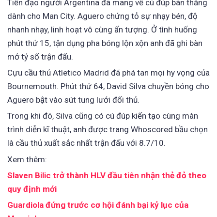
Tiền đạo người Argentina đã mang về cú đúp bàn thắng
dành cho Man City. Aguero chứng tỏ sự nhạy bén, độ
nhanh nhạy, linh hoạt vô cùng ấn tượng. Ở tình huống
phút thứ 15, tận dụng pha bóng lộn xộn anh đã ghi bàn
mở tỷ số trận đấu.
Cựu cầu thủ Atletico Madrid đã phá tan mọi hy vọng của
Bournemouth. Phút thứ 64, David Silva chuyền bóng cho
Aguero bật vào sút tung lưới đối thủ.
Trong khi đó, Silva cũng có cú đúp kiến tạo cùng màn
trình diễn kĩ thuật, anh được trang Whoscored bầu chọn
là cầu thủ xuất sắc nhất trận đấu với 8.7/10.
Xem thêm:
Slaven Bilic trở thành HLV đầu tiên nhận thẻ đỏ theo
quy định mới
Guardiola đứng trước cơ hội đánh bại kỷ lục của