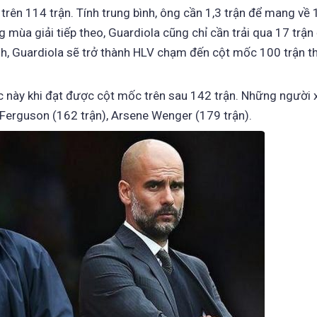
 trên 114 trận. Tính trung bình, ông cần 1,3 trận để mang về 
g mùa giải tiếp theo, Guardiola cũng chỉ cần trải qua 17 trận
nh, Guardiola sẽ trở thành HLV chạm đến cột mốc 100 trận th
c này khi đạt được cột mốc trên sau 142 trận. Những người 
x Ferguson (162 trận), Arsene Wenger (179 trận).