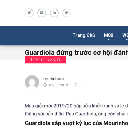
Trang Chủ
M88
W
Guardiola đứng trước cơ hội đánh
Tin Nhanh Bóng đá
by
thuhoai
02/08/2019
0
Mùa giải mới 2019/20 sắp sửa khởi tranh và lẽ dĩ
Riêng với bản thân Pep Guardiola, ông còn phải
Guardiola sắp vượt kỷ lục của Mourinh