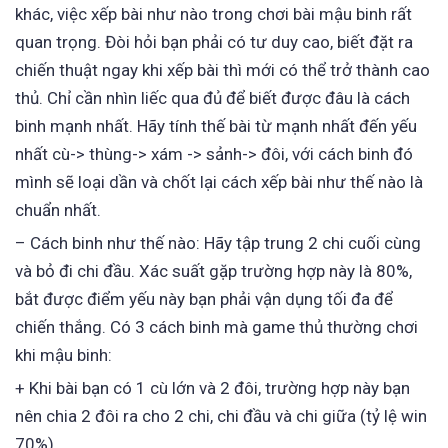
khác, việc xếp bài như nào trong chơi bài mậu binh rất
quan trọng. Đòi hỏi bạn phải có tư duy cao, biết đặt ra
chiến thuật ngay khi xếp bài thì mới có thể trở thành cao
thủ. Chỉ cần nhìn liếc qua đủ để biết được đâu là cách
binh mạnh nhất. Hãy tính thế bài từ mạnh nhất đến yếu
nhất cù-> thùng-> xám -> sảnh-> đôi, với cách binh đó
mình sẽ loại dần và chốt lại cách xếp bài như thế nào là
chuẩn nhất.
– Cách binh như thế nào: Hãy tập trung 2 chi cuối cùng
và bỏ đi chi đầu. Xác suất gặp trường hợp này là 80%,
bắt được điểm yếu này bạn phải vận dụng tối đa để
chiến thắng. Có 3 cách binh mà game thủ thường chơi
khi mậu binh:
+ Khi bài bạn có 1 cù lớn và 2 đôi, trường hợp này bạn
nên chia 2 đôi ra cho 2 chi, chi đầu và chi giữa (tỷ lệ win
70%)