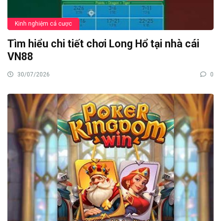
Kinh nghiệm cá cược
Tìm hiểu chi tiết chơi Long Hổ tại nhà cái
VN88
30/07/2026
0