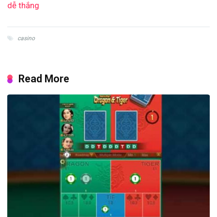
dễ thắng
casino
Read More