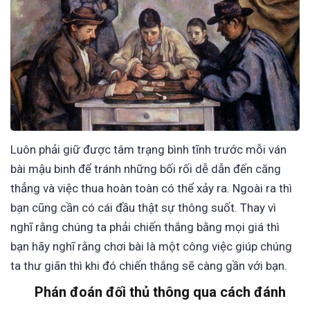
Luôn phải giữ được tâm trạng bình tĩnh trước mỗi ván
bài mậu binh để tránh những bối rối dễ dẫn đến căng
thẳng và việc thua hoàn toàn có thể xảy ra. Ngoài ra thì
bạn cũng cần có cái đầu thật sự thông suốt. Thay vì
nghĩ rằng chúng ta phải chiến thắng bằng mọi giá thì
bạn hãy nghĩ rằng chơi bài là một công việc giúp chúng
ta thư giãn thì khi đó chiến thắng sẽ càng gần với bạn.
Phán đoán đối thủ thông qua cách đánh