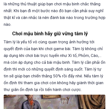
là những thủ thuật giúp bạn chơi mậu binh chắc thắng
nhất. Khi bạn đi một bước nào đó bạn cần phải suy nghĩ
thật kĩ và cân nhắc là nên đánh bài nào trong trường hợp
nào.
Chơi mậu binh hãy giữ vững tâm lý
Tâm lý là yếu tố vô cùng quan trọng ảnh hưởng tới
quyết định của bạn khi chơi game bài. Tâm lý không chỉ
áp dụng khi chơi bài trực tuyến như Xì tố, Phỏm, Cào,…
mà còn áp dụng cho cả bài mậu binh. Tâm lý cần phải ổn
định thì mới có những quyết định sáng suốt. Tâm lý tự
tin sẽ giúp bạn chiến thắng 50% rồi đấy nhé. Nếu tâm lý
ổn định thì tham gia chơi còn không hãy giành thời gian
thư giãn ổn định lại rồi tiến hành chơi cược.