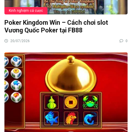
Kinh nghiệm cá cược
Poker Kingdom Win – Cách chơi slot
Vương Quốc Poker tại FB88
20/07/2026
0