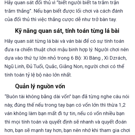
Hãy quan sát đối thủ vì ”biết người biết ta trăm trận
trăm thắng”. Nếu bạn biết được lối chơi và cách đánh
của đối thủ thì việc thắng cược dễ như trở bàn tay.
Kỹ năng quan sát, tính toán từng lá bài
Hãy quan sát từng lá bài và ván bài để có sự tính toán
đưa ra chiến thuật chơi mậu binh hợp lý. Người chơi nên
dựa vào thứ tự lớn nhỏ trong 6 Bộ: Xì Bàng , Xì Dzrách,
Ngũ Linh, Đủ Tuổi, Quắc, Giằng Non, người chơi có thể
tính toán tỷ lệ bộ nào lớn nhất.
Quản lý nguồn vốn
“Buôn tài không bằng dài vốn” bạn đã từng nghe câu nói
này, đúng thế nếu trong tay bạn có vốn lớn thì thừa 1,2
ván không làm bạn mất đi tự tin, nếu có vốn nhiều bạn
thì mọi tính toán và quyết định sẽ nhanh và quyết đoán
hơn, bạn sẽ mạnh tay hơn, bạn nên nhớ khi tham gia chơi