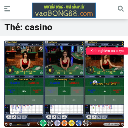
Thẻ:
casino
Kinh nghiệm cá cược