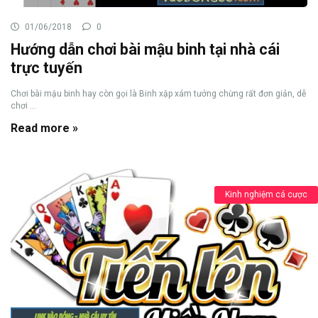
01/06/2018
0
Hướng dẫn chơi bài mậu binh tại nhà cái
trực tuyến
Chơi bài mậu binh hay còn gọi là Binh xập xám tưởng chừng rất đơn giản, dễ
chơi ...
Read more »
Kinh nghiệm cá cược