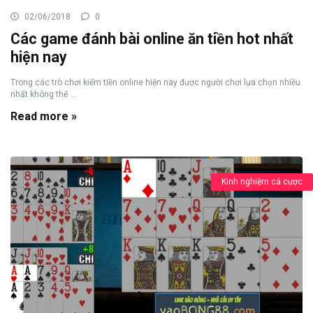
02/06/2018
0
Các game đánh bài online ăn tiền hot nhất
hiện nay
Trong các trò chơi kiếm tiền online hiện nay được người chơi lựa chọn nhiều
nhất không thể ...
Read more »
Kinh nghiệm cá cược