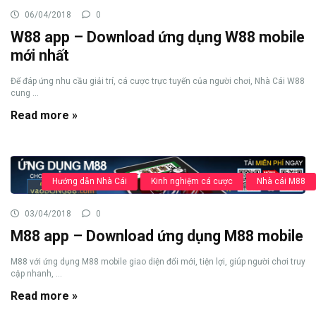
06/04/2018
0
W88 app – Download ứng dụng W88 mobile
mới nhất
Để đáp ứng nhu cầu giải trí, cá cược trực tuyến của người chơi, Nhà Cái W88
cung ...
Read more »
Hướng dẫn Nhà Cái
Kinh nghiệm cá cược
Nhà cái M88
03/04/2018
0
M88 app – Download ứng dụng M88 mobile
M88 với ứng dụng M88 mobile giao diện đổi mới, tiện lợi, giúp người chơi truy
cập nhanh, ...
Read more »