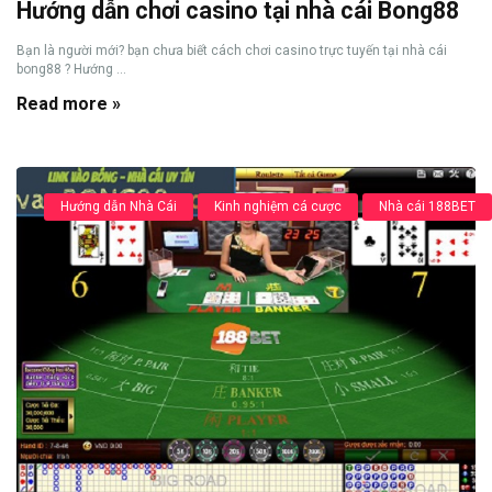
Hướng dẫn chơi casino tại nhà cái Bong88
Bạn là người mới? bạn chưa biết cách chơi casino trực tuyến tại nhà cái
bong88 ? Hướng ...
Read more »
Hướng dẫn Nhà Cái
Kinh nghiệm cá cược
Nhà cái 188BET