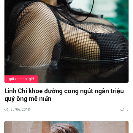
gái xinh hot girl
Linh Chi khoe đường cong ngút ngàn triệu
quý ông mê mẩn
20/06/2018
0