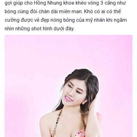
gợi giúp cho Hồng Nhung khoe khéo vòng 3 căng như
bóng cùng đôi chân dài miên man. Khó có ai có thể
cưỡng được vẻ đẹp nóng bỏng của mỹ nhân khi ngắm
nhìn những shot hình dưới đây.