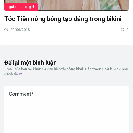
gái xinh hot girl
Tóc Tiên nóng bỏng tạo dáng trong bikini
20/06/2018
0
Để lại một bình luận
Email của bạn sẽ không được hiển thị công khai.
Các trường bắt buộc được
đánh dấu
*