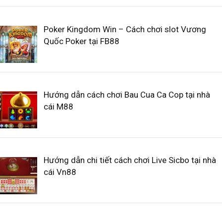
Poker Kingdom Win – Cách chơi slot Vương
Quốc Poker tại FB88
Hướng dẫn cách chơi Bau Cua Ca Cop tại nhà
cái M88
Hướng dẫn chi tiết cách chơi Live Sicbo tại nhà
cái Vn88