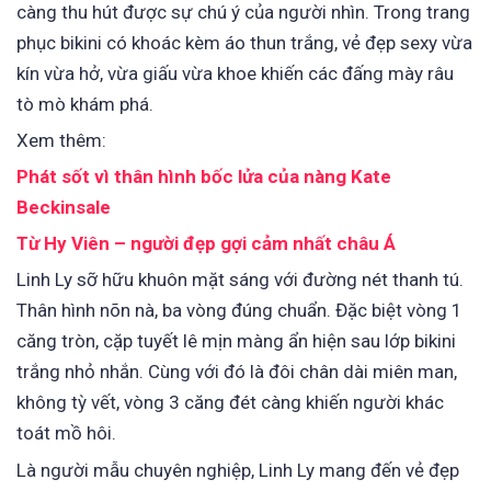
càng thu hút được sự chú ý của người nhìn. Trong trang
phục bikini có khoác kèm áo thun trắng, vẻ đẹp sexy vừa
kín vừa hở, vừa giấu vừa khoe khiến các đấng mày râu
tò mò khám phá.
Xem thêm:
Phát sốt vì thân hình bốc lửa của nàng Kate
Beckinsale
Từ Hy Viên – người đẹp gợi cảm nhất châu Á
Linh Ly sỡ hữu khuôn mặt sáng với đường nét thanh tú.
Thân hình nõn nà, ba vòng đúng chuẩn. Đặc biệt vòng 1
căng tròn, cặp tuyết lê mịn màng ẩn hiện sau lớp bikini
trắng nhỏ nhắn. Cùng với đó là đôi chân dài miên man,
không tỳ vết, vòng 3 căng đét càng khiến người khác
toát mồ hôi.
Là người mẫu chuyên nghiệp, Linh Ly mang đến vẻ đẹp