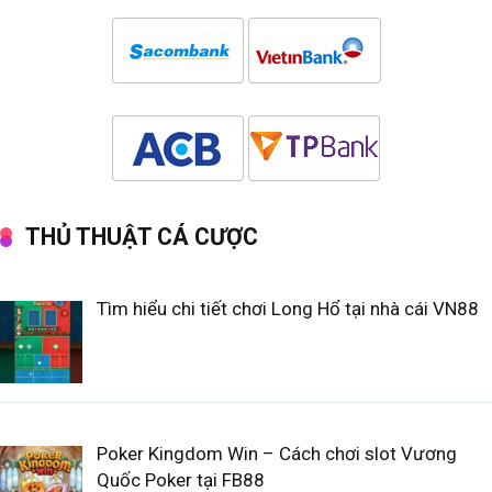
THỦ THUẬT CÁ CƯỢC
Tìm hiểu chi tiết chơi Long Hổ tại nhà cái VN88
Poker Kingdom Win – Cách chơi slot Vương
Quốc Poker tại FB88