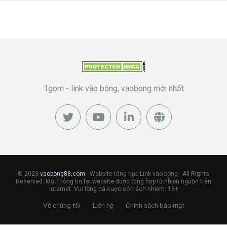
1gom - link vào bóng, vaobong mới nhất
© 2023
vaobong88.com
- Website tổng hợp Link vào bóng - All Rights
Reserved. Mọi thông tin tại website được tổng hợp từ nhiều nguồn trên
Internet. Vui lòng cá cược có trách nhiệm. 18+
Về chúng tôi
Liên hệ
Chính sách bảo mật