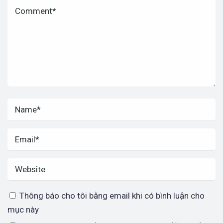
Thông báo cho tôi bằng email khi có bình luận cho
mục này