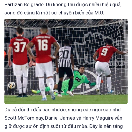
Partizan Belgrade. Dù không thu được nhiều hiệu quả,
song đó cũng là một sự chuyển biến của M.U.
Dù cả đội thi đấu bạc nhược, nhưng các ngôi sao như
Scott McTominay, Daniel James và Harry Maguire vẫn
giữ được sự ổn định suốt từ đầu mùa. Đây là nền tảng