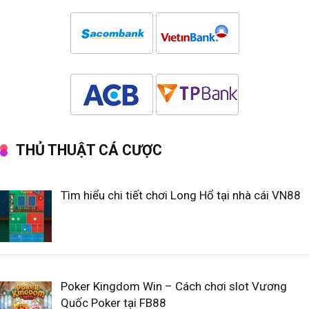
THỦ THUẬT CÁ CƯỢC
Tìm hiểu chi tiết chơi Long Hổ tại nhà cái VN88
Poker Kingdom Win – Cách chơi slot Vương
Quốc Poker tại FB88