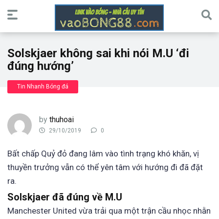
Solskjaer không sai khi nói M.U ‘đi
đúng hướng’
Tin Nhanh Bóng đá
by
thuhoai
29/10/2019
0
Bất chấp Quỷ đỏ đang lâm vào tình trạng khó khăn, vị
thuyền trưởng vẫn có thể yên tâm với hướng đi đã đặt
ra.
Solskjaer đã đúng về M.U
Manchester United vừa trải qua một trận cầu nhọc nhằn