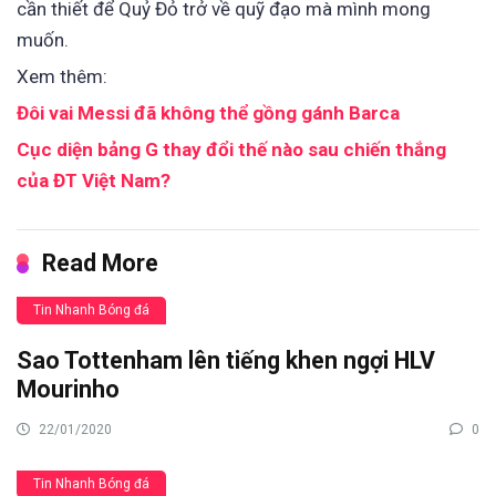
cần thiết để Quỷ Đỏ trở về quỹ đạo mà mình mong
muốn.
Xem thêm:
Đôi vai Messi đã không thể gồng gánh Barca
Cục diện bảng G thay đổi thế nào sau chiến thắng
của ĐT Việt Nam?
Read More
Tin Nhanh Bóng đá
Sao Tottenham lên tiếng khen ngợi HLV
Mourinho
22/01/2020
0
Tin Nhanh Bóng đá