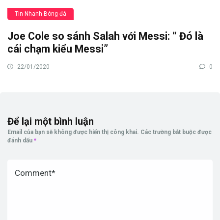
Tin Nhanh Bóng đá
Joe Cole so sánh Salah với Messi: “ Đó là
cái chạm kiểu Messi”
22/01/2020
0
Để lại một bình luận
Email của bạn sẽ không được hiển thị công khai.
Các trường bắt buộc được
đánh dấu
*