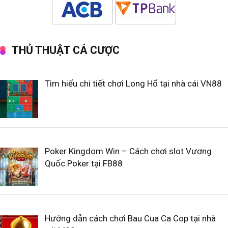
THỦ THUẬT CÁ CƯỢC
Tìm hiểu chi tiết chơi Long Hổ tại nhà cái VN88
Poker Kingdom Win – Cách chơi slot Vương
Quốc Poker tại FB88
Hướng dẫn cách chơi Bau Cua Ca Cop tại nhà