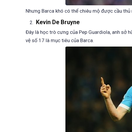
Nhưng Barca khó có thể chiêu mộ được cầu thủ nà
Kevin De Bruyne
Đây là học trò cưng của Pep Guardiola, anh sở hữ
vệ số 17 là mục tiêu của Barca.