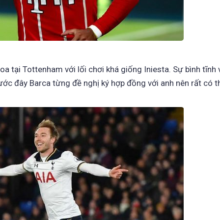
a tại Tottenham với lối chơi khá giống Iniesta. Sự bình tĩnh 
ước đây Barca từng đề nghị ký hợp đồng với anh nên rất có t