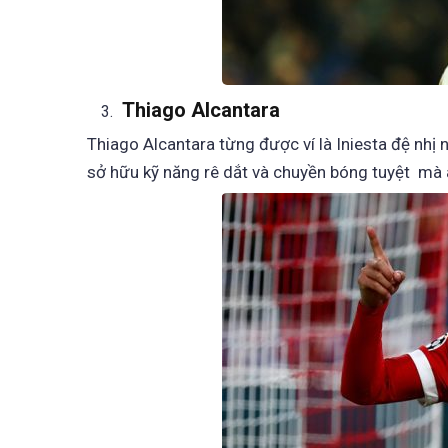
Thiago Alcantara
Thiago Alcantara từng được ví là Iniesta đệ nhị
sở hữu kỹ năng rê dắt và chuyền bóng tuyệt mà a