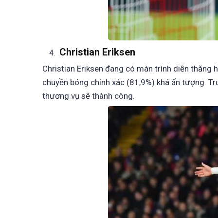
Christian Eriksen
Christian Eriksen đang có màn trình diễn thăng ho
chuyền bóng chính xác (81,9%) khá ấn tượng. Tr
thương vụ sẽ thành công.