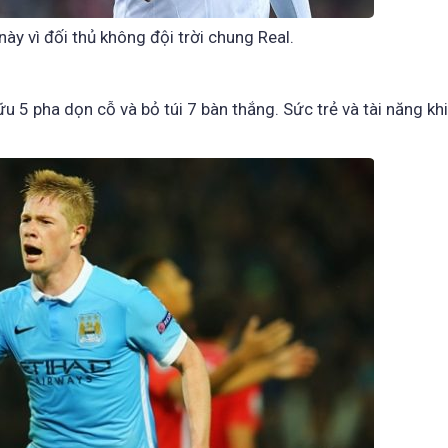
y vì đối thủ không đội trời chung Real.
u 5 pha dọn cỗ và bỏ túi 7 bàn thắng. Sức trẻ và tài năng khi