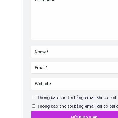
Thông báo cho tôi bằng email khi có bìn
Thông báo cho tôi bằng email khi có bài