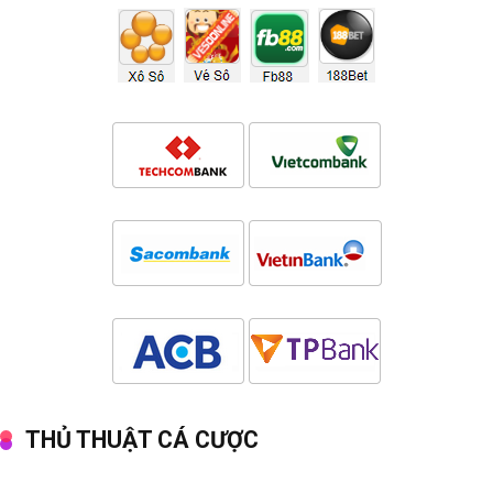
THỦ THUẬT CÁ CƯỢC