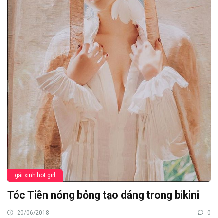
gái xinh hot girl
Tóc Tiên nóng bỏng tạo dáng trong bikini
20/06/2018
0