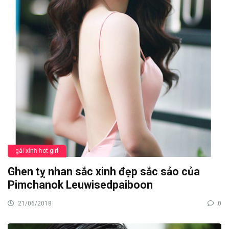
gái xinh hot girl
Ghen tỵ nhan sắc xinh đẹp sắc sảo của
Pimchanok Leuwisedpaiboon
21/06/2018
0