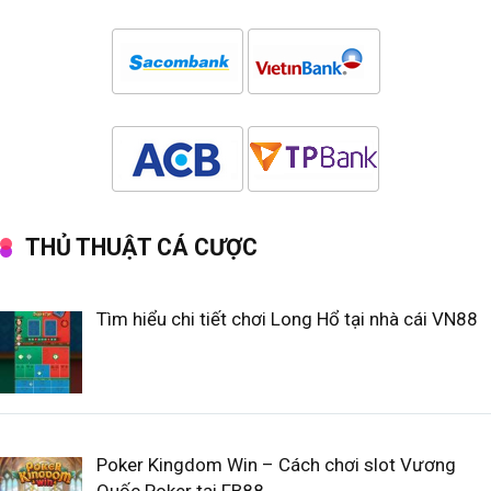
THỦ THUẬT CÁ CƯỢC
Tìm hiểu chi tiết chơi Long Hổ tại nhà cái VN88
Poker Kingdom Win – Cách chơi slot Vương
Quốc Poker tại FB88