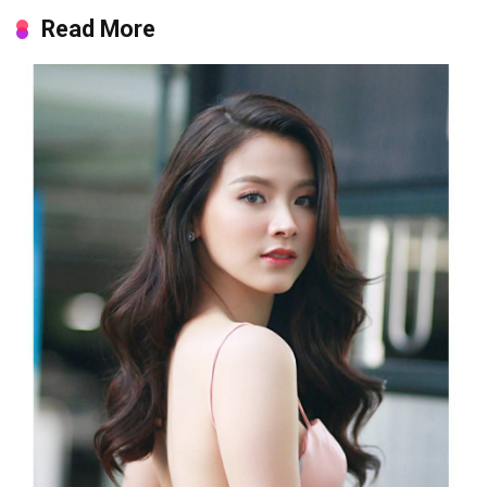
Read More