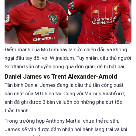
Điểm mạnh của McTominay là sức chiến đấu và không
ngại đấu tay đôi với Wijnaldum. Tuy nhiên, cầu thủ người
Scotland vẫn chuyền bóng quá đơn giản, dễ bị bắt bài.
Daniel James vs Trent Alexander-Arnold
Tân binh Daniel James đang là cầu thủ tấn công xuất
sắc nhất của M.U hiện tại. Cùng với Marcus Rashford,
anh đã ghi được 3 bàn và luôn có những pha bứt tốc
thần thánh.
Trong trường hợp Anthony Martial chưa thể ra sân,
James sẽ vẫn được đảm nhận nơi hành lang trái và khi