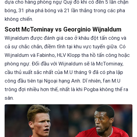
dựa cho hàng phòng ngự Quỷ đỏ khi có đến 5 lần chặn
bóng, 31 pha phá bóng và 21 lần thắng trong các pha
không chiến.
Scott McTominay vs Georginio Wijnaldum
Wijnaldum được đánh giá cao ở khâu đột tấn công và
cả sự chắc chắn, điềm tĩnh tại khu vực tuyến giữa. Có
Wijnaldum và Fabinho, HLV Klopp tha hồ tấn công hoặc
phòng ngự. Đối đầu với Wijnaldum sẽ là McTominay,
cầu thủ xuất sắc nhất của M.U tháng 9 đã có pha lập
công đầu tiên tại Ngoại hạng Anh. Dĩ nhiên, fan M.U
trông đợi nhiều hơn thế, nhất là khi Pogba không thể ra
sân.