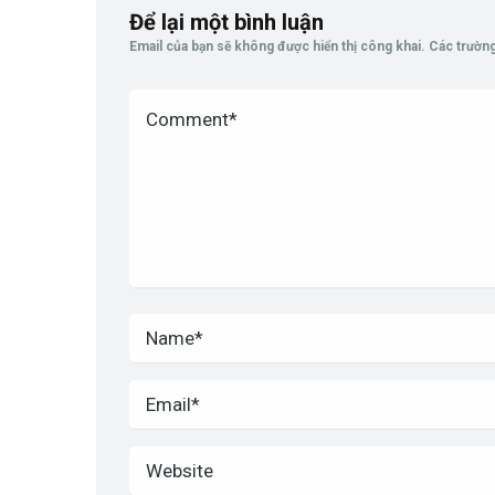
Để lại một bình luận
Email của bạn sẽ không được hiển thị công khai.
Các trườn