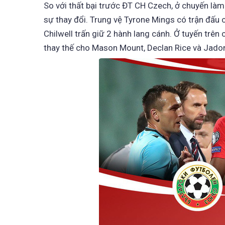
So với thất bại trước ĐT CH Czech, ở chuyến là
sự thay đổi. Trung vệ Tyrone Mings có trận đấu c
Chilwell trấn giữ 2 hành lang cánh. Ở tuyến trên
thay thế cho Mason Mount, Declan Rice và Jado