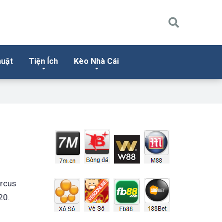
huật
Tiện Ích
Kèo Nhà Cái
arcus
20.