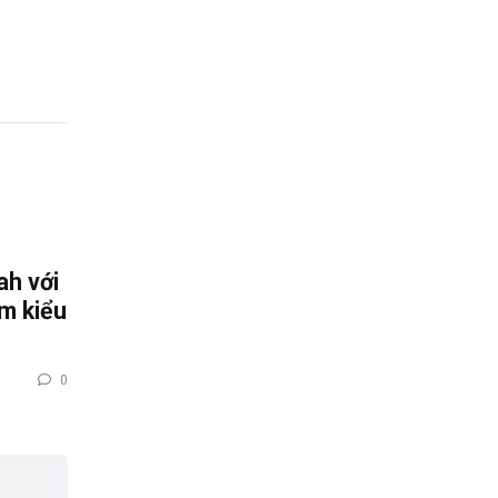
ah với
ạm kiểu
0