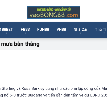
188BET
FB88
FUN88
VN88
Nhà Cái
Thủ T
n mưa bàn thắng
 Sterling và Ross Barkley cũng như các pha lập công của M
ng nổ 6-0 trước Bulgaria và tiến gần đến tấm vé dự EURO 20