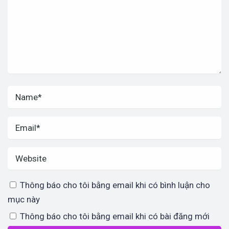
Thông báo cho tôi bằng email khi có bình luận cho
mục này
Thông báo cho tôi bằng email khi có bài đăng mới