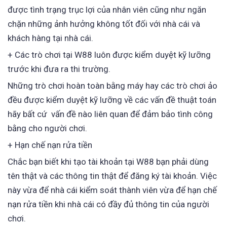
được tình trạng trục lợi của nhân viên cũng như ngăn
chặn những ảnh hưởng không tốt đối với nhà cái và
khách hàng tại nhà cái.
+ Các trò chơi tại W88 luôn được kiểm duyệt kỹ lưỡng
trước khi đưa ra thi trường.
Những trò chơi hoàn toàn bằng máy hay các trò chơi ảo
đều được kiểm duyệt kỹ lưỡng về các vấn đề thuật toán
hãy bất cứ vấn đề nào liên quan để đảm bảo tình công
bằng cho người chơi.
+ Hạn chế nạn rửa tiền
Chắc bạn biết khi tạo tài khoản tại W88 bạn phải dùng
tên thật và các thông tin thật để đăng ký tài khoản. Việc
này vừa để nhà cái kiểm soát thành viên vừa để hạn chế
nạn rửa tiền khi nhà cái có đầy đủ thông tin của người
chơi.