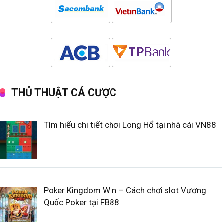
THỦ THUẬT CÁ CƯỢC
Tìm hiểu chi tiết chơi Long Hổ tại nhà cái VN88
Poker Kingdom Win – Cách chơi slot Vương
Quốc Poker tại FB88