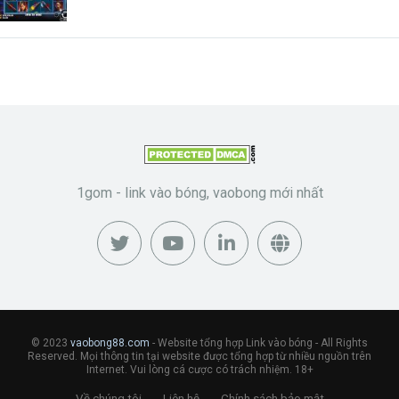
1gom - link vào bóng, vaobong mới nhất
© 2023
vaobong88.com
- Website tổng hợp Link vào bóng - All Rights
Reserved. Mọi thông tin tại website được tổng hợp từ nhiều nguồn trên
Internet. Vui lòng cá cược có trách nhiệm. 18+
Về chúng tôi
Liên hệ
Chính sách bảo mật