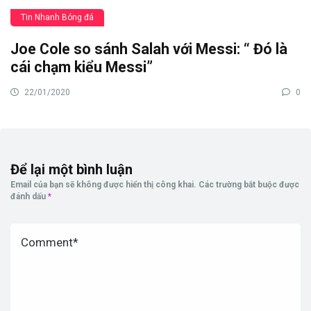
Tin Nhanh Bóng đá
Joe Cole so sánh Salah với Messi: “ Đó là
cái chạm kiểu Messi”
22/01/2020
0
Để lại một bình luận
Email của bạn sẽ không được hiển thị công khai.
Các trường bắt buộc được
đánh dấu
*