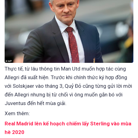
Thực tế, từ lâu thông tin Man Utd muốn hợp tác cùng
Allegri đã xuất hiện. Trước khi chính thức ký hợp đồng
với Solskjaer vào tháng 3, Quỷ Đỏ cũng từng gửi lời mời
đến Allegri nhưng bị từ chối vì ông muốn gắn bó với
Juventus đến hết mùa giải.
Xem thêm:
Real Madrid lên kế hoạch chiếm lấy Sterling vào mùa
hè 2020