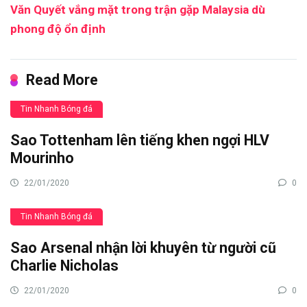
Văn Quyết vắng mặt trong trận gặp Malaysia dù
phong độ ổn định
Read More
Tin Nhanh Bóng đá
Sao Tottenham lên tiếng khen ngợi HLV
Mourinho
22/01/2020
0
Tin Nhanh Bóng đá
Sao Arsenal nhận lời khuyên từ người cũ
Charlie Nicholas
22/01/2020
0