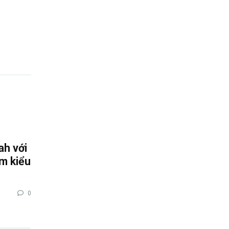
ah với
ạm kiểu
0