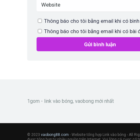
Thông báo cho tôi bằng email khi có bìn
Thông báo cho tôi bằng email khi có bài
1gom - link vào bóng, vaobong mới nhất
© 2023
vaobong88.com
- Website tổng hợp Link vào bóng - All Ri
được tổng hợp từ nhiều nguồn trên Internet. Vui lòng cá cược có 