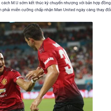
ái cách M.U sớm kết thúc kỳ chuyển nhượng với bản hợp đồng
òn phải miễn cưỡng chấp nhận Man United ngày càng thay đổi