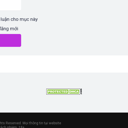
h luận cho mục này
 đăng mới
ghts Reserved. Mọi thông tin tại website
trách nhiệm. 18+