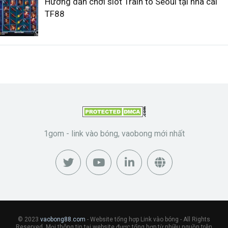
Hướng dẫn chơi slot Train to Seoul tại nhà cái
TF88
1gom - link vào bóng, vaobong mới nhất
© 2023
vaobong88.com
- Website tổng hợp Link vào bóng - All Rights
Reserved. Mọi thông tin tại website được tổng hợp từ nhiều nguồn trên