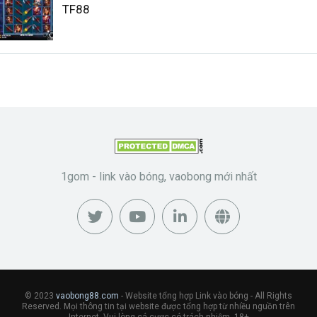
TF88
1gom - link vào bóng, vaobong mới nhất
© 2023
vaobong88.com
- Website tổng hợp Link vào bóng - All Rights
Reserved. Mọi thông tin tại website được tổng hợp từ nhiều nguồn trên