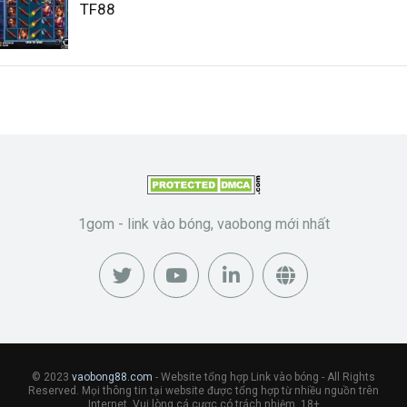
TF88
1gom - link vào bóng, vaobong mới nhất
© 2023
vaobong88.com
- Website tổng hợp Link vào bóng - All Rights
Reserved. Mọi thông tin tại website được tổng hợp từ nhiều nguồn trên
Internet. Vui lòng cá cược có trách nhiệm. 18+