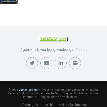
1gom - link vào bóng, vaobong mới nhất
© 2023
vaobong88.com
- Website tổng hợp Link vào bóng - All Rights
Reserved. Mọi thông tin tại website được tổng hợp từ nhiều nguồn trên
Internet. Vui lòng cá cược có trách nhiệm. 18+
Về chúng tôi
Liên hệ
Chính sách bảo mật