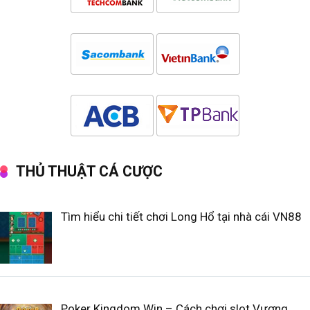
THỦ THUẬT CÁ CƯỢC
Tìm hiểu chi tiết chơi Long Hổ tại nhà cái VN88
Poker Kingdom Win – Cách chơi slot Vương