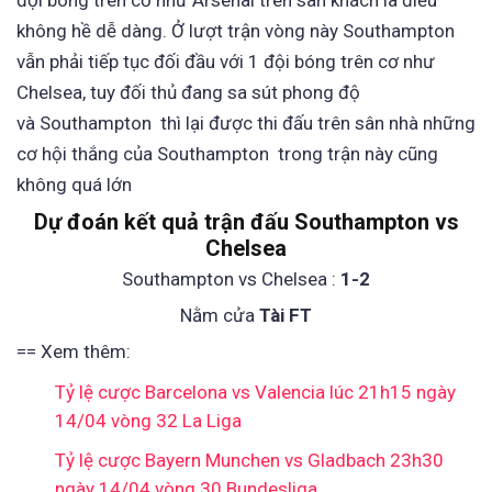
đội bóng trên cơ như Arsenal trên sân khách là điều
không hề dễ dàng. Ở lượt trận vòng này Southampton
vẫn phải tiếp tục đối đầu với 1 đội bóng trên cơ như
Chelsea, tuy đối thủ đang sa sút phong độ
và Southampton thì lại được thi đấu trên sân nhà những
cơ hội thắng của Southampton trong trận này cũng
không quá lớn
Dự đoán kết quả trận đấu Southampton vs
Chelsea
Southampton vs Chelsea :
1-2
Nằm cửa
Tài FT
== Xem thêm:
Tỷ lệ cược Barcelona vs Valencia lúc 21h15 ngày
14/04 vòng 32 La Liga
Tỷ lệ cược Bayern Munchen vs Gladbach 23h30
ngày 14/04 vòng 30 Bundesliga