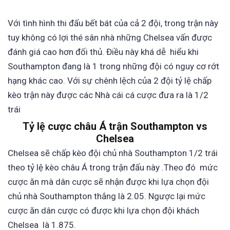
Với tình hình thi đấu bết bát của cả 2 đội, trong trận này
tuy không có lợi thé sân nhà những Chelsea vấn được
đánh giá cao hơn đối thủ. Điều này khá dễ hiểu khi
Southampton đang là 1 trong những đội có nguy cơ rớt
hạng khác cao. Với sự chênh lệch của 2 đội tỷ lệ chấp
kèo trận này được các Nhà cái cá cược đưa ra là 1/2
trái
Tỷ lệ cược châu Á trận Southampton vs
Chelsea
Chelsea sẽ chấp kèo đội chủ nhà Southampton 1/2 trái
theo tỷ lệ kèo châu Á trong trận đấu này .Theo đó mức
cược ăn mà dân cược sẽ nhận được khi lựa chọn đội
chủ nhà Southampton thắng là 2.05. Ngược lại mức
cược ăn dân cược có được khi lựa chọn đội khách
Chelsea là 1.875.