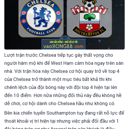
Lượt trận trước Chelsea tiếp tục gây thất vọng cho
người hâm mộ khi để West Ham câm hòa ngay trên sân
nhà. Với trận hòa này Chelsea cơ hội quay trở về top 4
của Chelsea trở thành một mục tiêu bất khả thi khi
chênh lệch của đội bóng này với đội top 4 hiện tại lên
đến 10 điểm. Hơn nữa những đối thủ này đều không hề
dễ chơi, cơ hội dành cho Chelsea hầu như không có.
Bên kia chiến tuyến Southampton tuy đang rất nỗ lực để
thoát khoải vị trí hiện tại nhưng việc phải đối đầu với 1