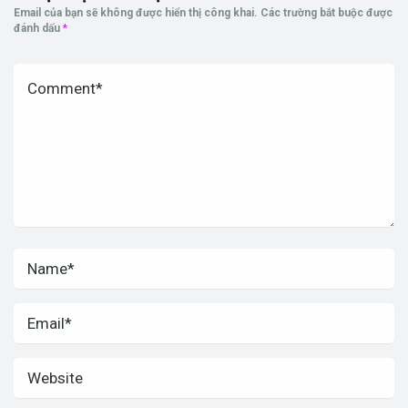
Email của bạn sẽ không được hiển thị công khai.
Các trường bắt buộc được
đánh dấu
*