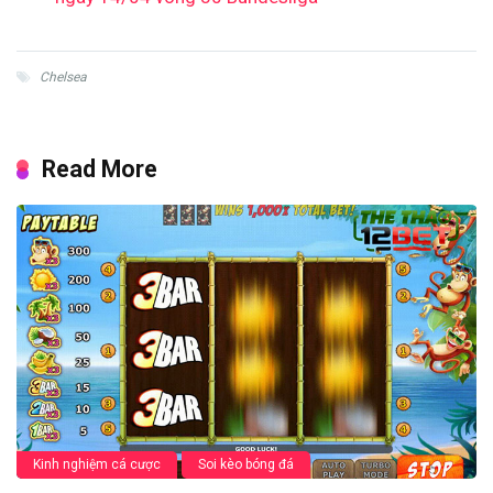
Chelsea
Read More
Kinh nghiệm cá cược
Soi kèo bóng đá