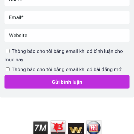
Thông báo cho tôi bằng email khi có bình luận cho
mục này
Thông báo cho tôi bằng email khi có bài đăng mới