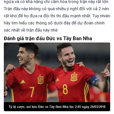
ngửa và có khả năng chỉ cầm hòa trong trận này rất lớn.
Trận đấu này không có quá nhiều ý nghĩ đối với cả 2 nên
rất khó để họ đưa ra đội thi thi đấu mạnh nhất. Tuy nhiên
hãy tìm hiểu các thông số dưới đây để dự đoán chính
xác nhất về trận đấu này nhé.
Đánh giá trận đấu Đức vs Tây Ban Nha