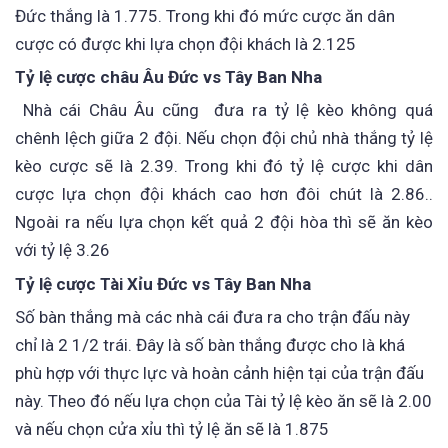
Đức thắng là 1.775. Trong khi đó mức cược ăn dân
cược có được khi lựa chọn đội khách là 2.125
Tỷ lệ cược châu
Âu Đức vs Tây Ban Nha
Nhà cái Châu Âu cũng đưa ra tỷ lệ kèo không quá
chênh lệch giữa 2 đội. Nếu chọn đội chủ nhà thắng tỷ lệ
kèo cược sẽ là 2.39. Trong khi đó tỷ lệ cược khi dân
cược lựa chọn đội khách cao hơn đôi chút là 2.86..
Ngoài ra nếu lựa chọn kết quả 2 đội hòa thì sẽ ăn kèo
với tỷ lệ 3.26
Tỷ lệ cược Tài Xỉu Đức vs Tây Ban Nha
Số bàn thắng mà các nhà cái đưa ra cho trận đấu này
chỉ là 2 1/2 trái. Đây là số bàn thắng được cho là khá
phù hợp với thực lực và hoàn cảnh hiện tại của trận đấu
này. Theo đó nếu lựa chọn của Tài tỷ lệ kèo ăn sẽ là 2.00
và nếu chọn cửa xỉu thì tỷ lệ ăn sẽ là 1.875