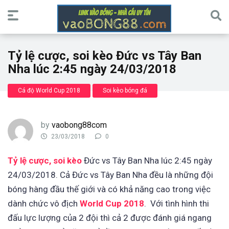
Tỷ lệ cược, soi kèo Đức vs Tây Ban
Nha lúc 2:45 ngày 24/03/2018
Cá độ World Cup 2018
Soi kèo bóng đá
by
vaobong88com
23/03/2018
0
Tỷ lệ cược, soi kèo
Đức vs Tây Ban Nha lúc 2:45 ngày
24/03/2018. Cả Đức vs Tây Ban Nha đều là những đội
bóng hàng đầu thế giới và có khả năng cao trong việc
dành chức vô địch
World Cup 2018
. Với tình hình thi
đấu lực lượng của 2 đội thì cả 2 được đánh giá ngang