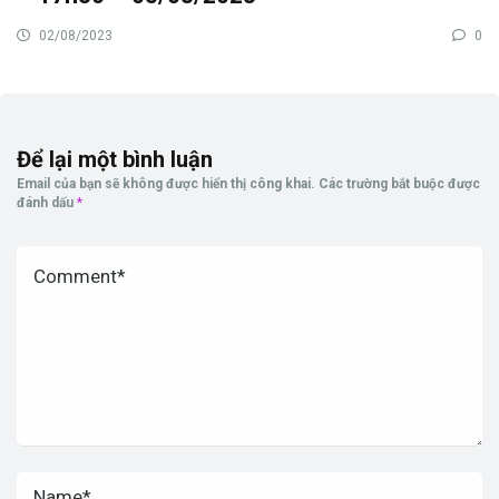
02/08/2023
0
Để lại một bình luận
Email của bạn sẽ không được hiển thị công khai.
Các trường bắt buộc được
đánh dấu
*