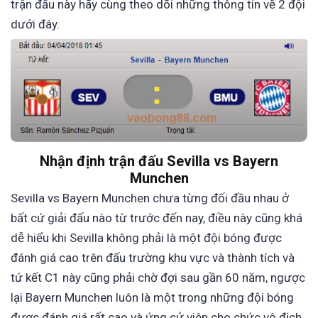
trận đấu này hãy cùng theo dõi những thông tin về 2 đội
dưới đây.
Nhận định trận đấu Sevilla vs Bayern
Munchen
Sevilla vs Bayern Munchen chưa từng đối đầu nhau ở
bất cứ giải đấu nào từ trước đến nay, điều này cũng khá
dễ hiểu khi Sevilla không phải là một đội bóng được
đánh giá cao trên đấu trường khu vực và thành tích và
tứ kết C1 này cũng phải chờ đợi sau gần 60 năm, ngược
lại Bayern Munchen luôn là một trong những đội bóng
được đánh giá rất cao và ứng cử viên cho chức vô địch.