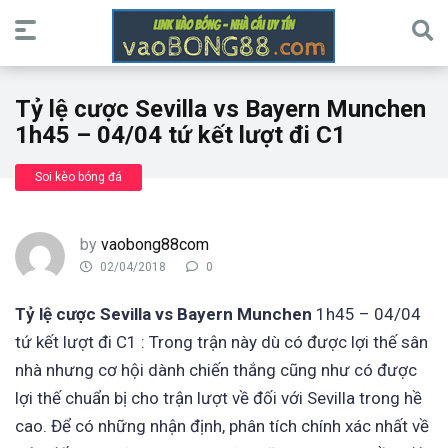
Tỷ lệ cược Sevilla vs Bayern Munchen
1h45 – 04/04 tứ kết lượt đi C1
Soi kèo bóng đá
by
vaobong88com
02/04/2018
0
Tỷ lệ cược Sevilla vs Bayern Munchen
1h45 – 04/04
tứ kết lượt đi C1 : Trong trận này dù có được lợi thế sân
nhà nhưng cơ hội dành chiến thắng cũng như có được
lợi thế chuẩn bị cho trận lượt về đối với Sevilla trong hề
cao. Để có những nhận định, phân tích chính xác nhất về