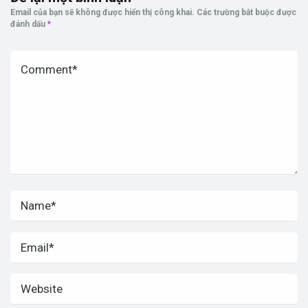
Email của bạn sẽ không được hiển thị công khai.
Các trường bắt buộc được
đánh dấu
*