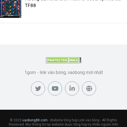
TF88
1gom - link vào bóng, vaobong mới nhất
© 2023
vaobong88.com
- Website tổng hợp Link vào bóng - All Rights
Reserved. Mọi thông tin tại website được tổng hợp từ nhiều nguồn trên