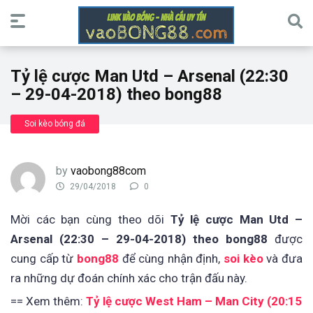
Tỷ lệ cược Man Utd – Arsenal (22:30
– 29-04-2018) theo bong88
Soi kèo bóng đá
by
vaobong88com
29/04/2018
0
Mời các bạn cùng theo dõi
Tỷ lệ cược Man Utd –
Arsenal (22:30 – 29-04-2018) theo bong88
được
cung cấp từ
bong88
để cùng nhận định,
soi kèo
và đưa
ra những dự đoán chính xác cho trận đấu này.
== Xem thêm:
Tỷ lệ cược West Ham – Man City (20:15