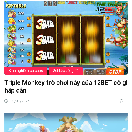
Kinh nghiệm cá cược
Soi kèo bóng đá
Triple Monkey trò chơi này của 12BET có gì
hấp dẫn
10/01/2025
0