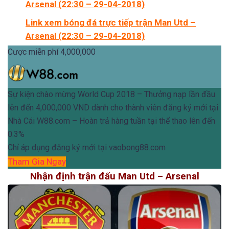
Arsenal (22:30 – 29-04-2018)
Link xem bóng đá trực tiếp trận Man Utd –
Arsenal (22:30 – 29-04-2018)
Cược miễn phí 4,000,000
Sự kiện chào mừng World Cup 2018 – Thưởng nạp lần đầu
lên đến 4,000,000 VND dành cho thành viên đăng ký mới tại
Nhà Cái W88.com – Hoàn trả hàng tuần tại thể thao lên đến
0.3%
Chỉ áp dụng đăng ký mới tại vaobong88.com
Tham Gia Ngay
Nhận định trận đấu Man Utd – Arsenal