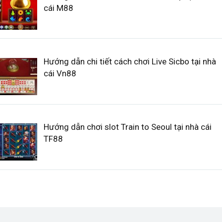
cái M88
Hướng dẫn chi tiết cách chơi Live Sicbo tại nhà
cái Vn88
Hướng dẫn chơi slot Train to Seoul tại nhà cái
TF88