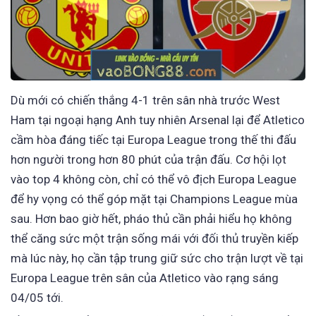
Dù mới có chiến thắng 4-1 trên sân nhà trước West
Ham tại ngoại hạng Anh tuy nhiên Arsenal lại để Atletico
cầm hòa đáng tiếc tại Europa League trong thế thi đấu
hơn người trong hơn 80 phút của trận đấu. Cơ hội lọt
vào top 4 không còn, chỉ có thể vô địch Europa League
để hy vọng có thể góp mặt tại Champions League mùa
sau. Hơn bao giờ hết, pháo thủ cần phải hiểu họ không
thể căng sức một trận sống mái với đối thủ truyền kiếp
mà lúc này, họ cần tập trung giữ sức cho trận lượt về tại
Europa League trên sân của Atletico vào rạng sáng
04/05 tới.