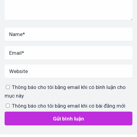
Thông báo cho tôi bằng email khi có bình luận cho
mục này
Thông báo cho tôi bằng email khi có bài đăng mới