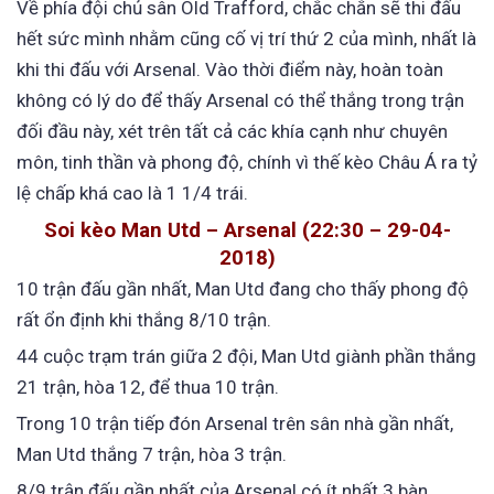
Về phía đội chủ sân Old Trafford, chắc chắn sẽ thi đấu
hết sức mình nhằm cũng cố vị trí thứ 2 của mình, nhất là
khi thi đấu với Arsenal. Vào thời điểm này, hoàn toàn
không có lý do để thấy Arsenal có thể thắng trong trận
đối đầu này, xét trên tất cả các khía cạnh như chuyên
môn, tinh thần và phong độ, chính vì thế kèo Châu Á ra tỷ
lệ chấp khá cao là 1 1/4 trái.
Soi kèo Man Utd – Arsenal (22:30 – 29-04-
2018)
10 trận đấu gần nhất, Man Utd đang cho thấy phong độ
rất ổn định khi thắng 8/10 trận.
44 cuộc trạm trán giữa 2 đội, Man Utd giành phần thắng
21 trận, hòa 12, để thua 10 trận.
Trong 10 trận tiếp đón Arsenal trên sân nhà gần nhất,
Man Utd thắng 7 trận, hòa 3 trận.
8/9 trận đấu gần nhất của Arsenal có ít nhất 3 bàn