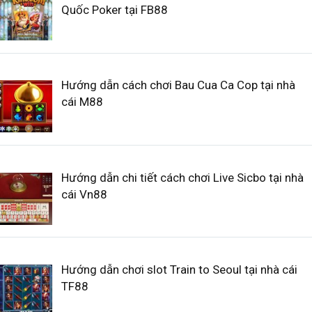
Quốc Poker tại FB88
Hướng dẫn cách chơi Bau Cua Ca Cop tại nhà
cái M88
Hướng dẫn chi tiết cách chơi Live Sicbo tại nhà
cái Vn88
Hướng dẫn chơi slot Train to Seoul tại nhà cái
TF88