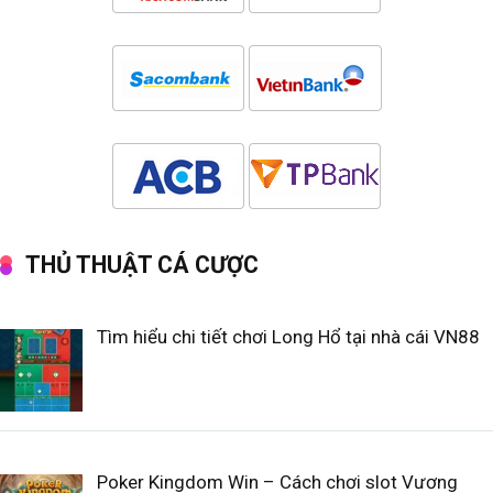
THỦ THUẬT CÁ CƯỢC
Tìm hiểu chi tiết chơi Long Hổ tại nhà cái VN88
Poker Kingdom Win – Cách chơi slot Vương