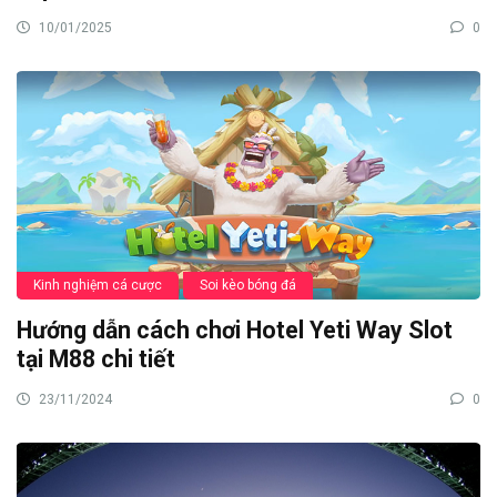
10/01/2025
0
Kinh nghiệm cá cược
Soi kèo bóng đá
Hướng dẫn cách chơi Hotel Yeti Way Slot
tại M88 chi tiết
23/11/2024
0