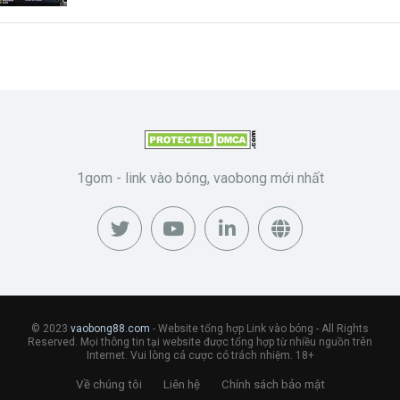
1gom - link vào bóng, vaobong mới nhất
© 2023
vaobong88.com
- Website tổng hợp Link vào bóng - All Rights
Reserved. Mọi thông tin tại website được tổng hợp từ nhiều nguồn trên
Internet. Vui lòng cá cược có trách nhiệm. 18+
Về chúng tôi
Liên hệ
Chính sách bảo mật