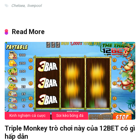
Chelsea
,
liverpool
Read More
Kinh nghiệm cá cược
Soi kèo bóng đá
Triple Monkey trò chơi này của 12BET có gì
hấp dẫn