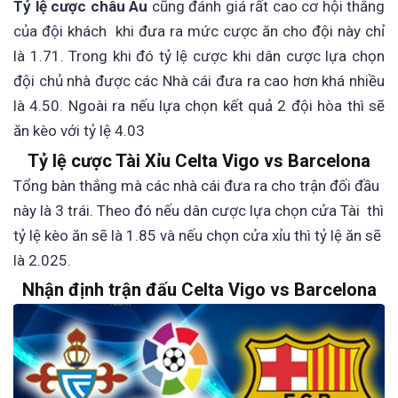
Tỷ lệ cược châu Âu
cũng đánh giá rất cao cơ hội thắng
của đội khách khi đưa ra mức cược ăn cho đội này chỉ
là 1.71. Trong khi đó tỷ lệ cược khi dân cược lựa chọn
đội chủ nhà được các Nhà cái đưa ra cao hơn khá nhiều
là 4.50. Ngoài ra nếu lựa chọn kết quả 2 đội hòa thì sẽ
ăn kèo với tỷ lệ 4.03
Tỷ lệ cược Tài Xỉu Celta Vigo vs Barcelona
Tổng bàn thắng mà các nhà cái đưa ra cho trận đối đầu
này là 3 trái. Theo đó nếu dân cược lựa chọn cửa Tài thì
tỷ lệ kèo ăn sẽ là 1.85 và nếu chọn cửa xỉu thì tỷ lệ ăn sẽ
là 2.025.
Nhận định trận đấu Celta Vigo vs Barcelona