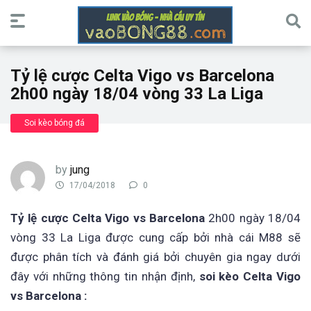
Tỷ lệ cược Celta Vigo vs Barcelona
2h00 ngày 18/04 vòng 33 La Liga
Soi kèo bóng đá
by
jung
17/04/2018
0
Tỷ lệ cược Celta Vigo vs Barcelona
2h00 ngày 18/04
vòng 33 La Liga được cung cấp bởi nhà cái M88 sẽ
được phân tích và đánh giá bởi chuyên gia ngay dưới
đây với những thông tin nhận định,
soi kèo Celta Vigo
vs Barcelona :