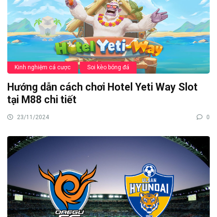
Kinh nghiệm cá cược
Soi kèo bóng đá
Hướng dẫn cách chơi Hotel Yeti Way Slot
tại M88 chi tiết
23/11/2024
0