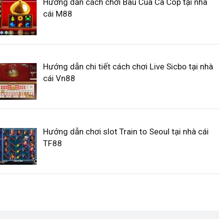
Hướng dẫn cách chơi Bau Cua Ca Cop tại nhà
cái M88
Hướng dẫn chi tiết cách chơi Live Sicbo tại nhà
cái Vn88
Hướng dẫn chơi slot Train to Seoul tại nhà cái
TF88