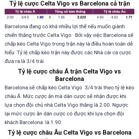
Tỷ lệ cược Celta Vigo vs Barcelona cả trận
Barcelona đang có khá nhiều lợi thế nếu muốn giành
chiến thắng trước Celta Vigo. Bởi vậy việc Barcelona sẽ
chấp kèo Celta Vigo trong trận này là điều hoàn toàn dễ
hiểu. Tỷ lệ chấp kèo trận này được các Nhà cái cá cược
đưa ra là 3/4 trái
Tỷ lệ cược châu Á trận Celta Vigo vs
Barcelona
Barcelona sẽ chấp kèo Celta Vigo 3/4 trái theo tỷ lệ kèo
châu Á. Mức cược ăn mà dân cược sẽ nhận được khi
lựa chọn đội chủ nhà Celta Vigo thắng là 2.00. Ngược
lại mức cược ăn dân cược có được khi lựa chọn đội
khách Barcelona là 1.90.
Tỷ lệ cược châu Âu Celta Vigo vs Barcelona