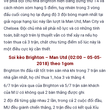
Về phía đội chủ nhà Brighton hiện đang đứng thứ 14 và
cách nhóm xóm hạng 5 điểm, tuy nhiên trong 3 vòng
đấu cuối cùng họ lại đụng độ 3 đội bóng mạnh nhất tại
giải ngoại hạng lúc này lần lượt là Man Utd, Man City và
Chelsea. Đội chủ nhà sẽ phải nỗ lực và có những tính
toán, bất ngờ trên lý thuyết vẫn có thể xảy ra nếu họ
toàn thua cả 3 trận, chắt chiu từng điểm số lúc này là
một điều cực kỳ cần thiết.
Soi kèo Brighton – Man Utd (02:00 – 05-05-
2018) theo 1gom
Brighton thi đấu rất tốt trên sân nhà khi trong 7 trận sân
nhà gần nhất, họ chỉ thua 1, hòa 3 và thắng 4.
6/7 trận vừa qua của Brighton và 5/7 trận sân khách
của M.U có không quá 2 bàn thắng được ghi.
2 đội đã từng gặp nhau 2 lần, trong cả 2 cuộc đối đầu,
MU đều giành chiến thắng, 2 trận đều có kết quả Xỉu.