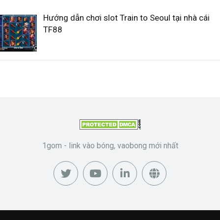
Hướng dẫn chơi slot Train to Seoul tại nhà cái
TF88
1gom - link vào bóng, vaobong mới nhất