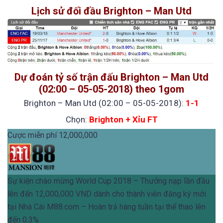
Lịch sử đối đầu Brighton – Man Utd
Dự đoán tỷ số trận đấu Brighton – Man Utd
(02:00 – 05-05-2018) theo 1gom
Brighton – Man Utd (02:00 – 05-05-2018):
1-1
Chọn:
Brighton + Xỉu FT
Cược miễn phí 12,000,000
Sự kiện chào mừng World Cup 2018 – Thưởng nạp lần đầu
lên đến 12,000,000 VND dành cho thành viên đăng ký mới
tại Nhà Cái M88.com – Hoàn trả hàng tuần tại thể thao lên
đến 0.3%