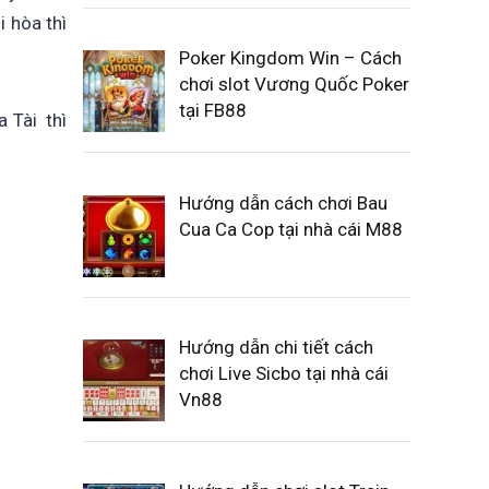
i hòa thì
Poker Kingdom Win – Cách
chơi slot Vương Quốc Poker
tại FB88
 Tài thì
Hướng dẫn cách chơi Bau
Cua Ca Cop tại nhà cái M88
Hướng dẫn chi tiết cách
chơi Live Sicbo tại nhà cái
Vn88