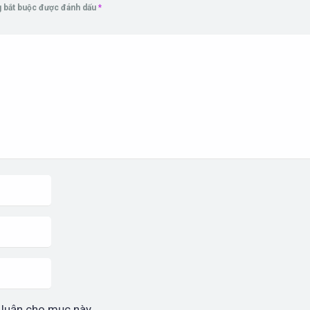
g bắt buộc được đánh dấu
*
h luận cho mục này