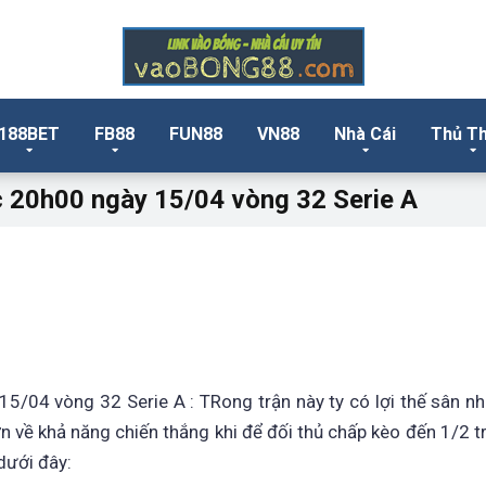
188BET
FB88
FUN88
VN88
Nhà Cái
Thủ T
úc 20h00 ngày 15/04 vòng 32 Serie A
5/04 vòng 32 Serie A : TRong trận này ty có lợi thế sân n
n về khả năng chiến thắng khi để đối thủ chấp kèo đến 1/2 t
dưới đây: