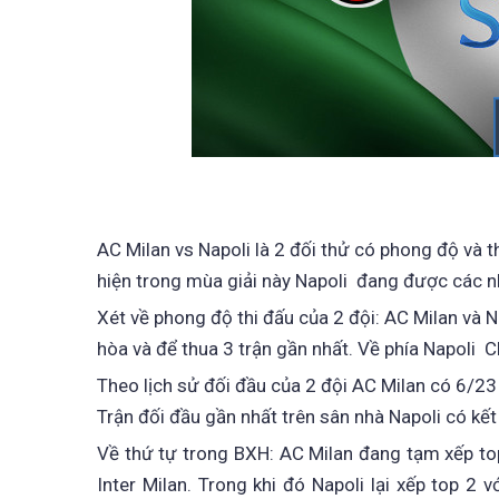
AC Milan vs Napoli là 2 đối thử có phong độ và t
hiện trong mùa giải này Napoli đang được các nh
Xét về phong độ thi đấu của 2 đội: AC Milan và N
hòa và để thua 3 trận gần nhất. Về phía Napoli C
Theo lịch sử đối đầu của 2 đội AC Milan có 6/23 
Trận đối đầu gần nhất trên sân nhà Napoli có kết
Về thứ tự trong BXH: AC Milan đang tạm xếp top
Inter Milan. Trong khi đó Napoli lại xếp top 2