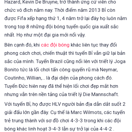
Hazard, Kevin De Bruyne, trở thành ứng cử viên cho
chức vô đich năm nay. Thời điểm năm 2013 Bỉ còn
được Fifa xếp hạng thứ 1, 4 năm trở lại đây họ luôn nằm
trong top 8 những đội bóng tuyển quốc gia xuất sắc
nhất. Họ như một đại gia mới nổi vậy.
Bên cạnh đó, khi
các đội bóng
khác liên tục thay đổi
phong cách chơi, chiến thuật thì tuyển Bỉ vẫn giữ lại bản
sắc của mình. Tuyển Brazil cũng nổi lên với triết lý Joga
Bonito tức là lối chơi tấn công quyến rũ mà Neymar,
Coutinho, Willian,… là đại diện của phong cách đó.
Tuyển Đức hiên nay đã thể hiện lối chơi đẹp mắt hơn
nhưng vẫn trên nền tảng của triết lý Die Mannschaft.
Với tuyển Bỉ, họ được HLV người bản địa dẫn dắt suốt 2
giải đấu lớn gần đây. Cụ thể là Marc Wilmots, các tuyển
trẻ trung thành với sơ đồ chơi 4-3-3 trong khi các đội
bóng khác linh hoạt 3-4-3 lẫn sự trở lại của 4-4-2 .