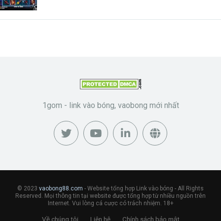
1gom - link vào bóng, vaobong mới nhất
© 2023
vaobong88.com
- Website tổng hợp Link vào bóng - All Rights
Reserved. Mọi thông tin tại website được tổng hợp từ nhiều nguồn trên
Internet. Vui lòng cá cược có trách nhiệm. 18+
Về chúng tôi
Liên hệ
Chính sách bảo mật