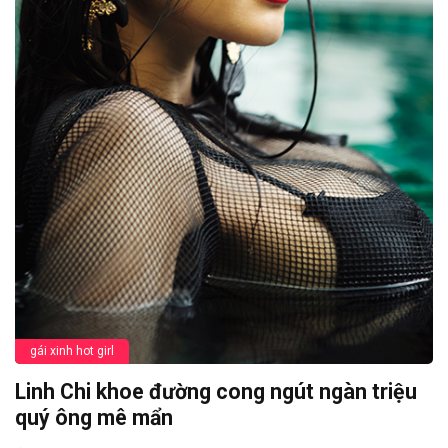
gái xinh hot girl
Linh Chi khoe đường cong ngút ngàn triệu
quý ông mê mẩn