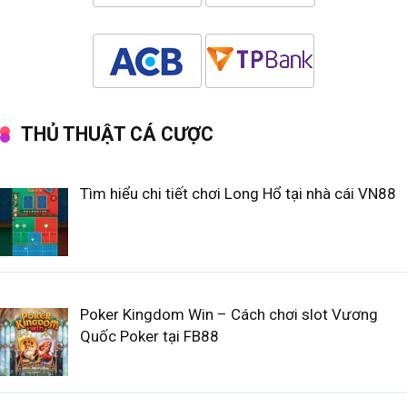
THỦ THUẬT CÁ CƯỢC
Tìm hiểu chi tiết chơi Long Hổ tại nhà cái VN88
Poker Kingdom Win – Cách chơi slot Vương
Quốc Poker tại FB88