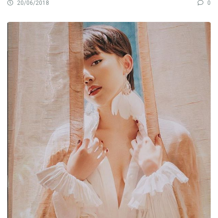
20/06/2018
0