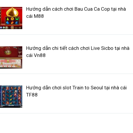
Hướng dẫn cách chơi Bau Cua Ca Cop tại nhà
cái M88
Hướng dẫn chi tiết cách chơi Live Sicbo tại nhà
cái Vn88
Hướng dẫn chơi slot Train to Seoul tại nhà cái
TF88