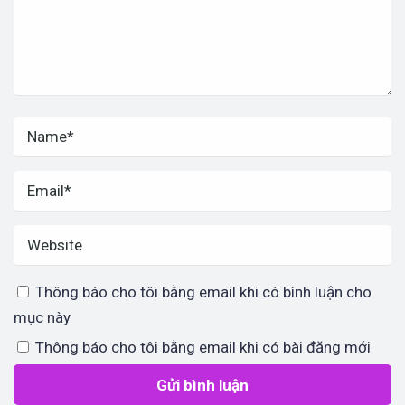
Thông báo cho tôi bằng email khi có bình luận cho
mục này
Thông báo cho tôi bằng email khi có bài đăng mới