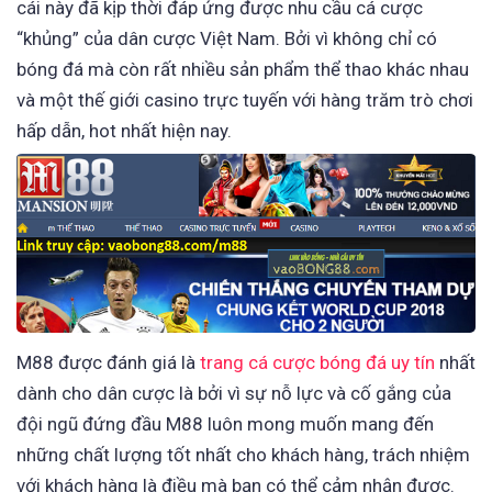
cái này đã kịp thời đáp ứng được nhu cầu cá cược
“khủng” của dân cược Việt Nam. Bởi vì không chỉ có
bóng đá mà còn rất nhiều sản phẩm thể thao khác nhau
và một thế giới casino trực tuyến với hàng trăm trò chơi
hấp dẫn, hot nhất hiện nay.
M88 được đánh giá là
trang cá cược bóng đá uy tín
nhất
dành cho dân cược là bởi vì sự nỗ lực và cố gắng của
đội ngũ đứng đầu M88 luôn mong muốn mang đến
những chất lượng tốt nhất cho khách hàng, trách nhiệm
với khách hàng là điều mà bạn có thể cảm nhận được.