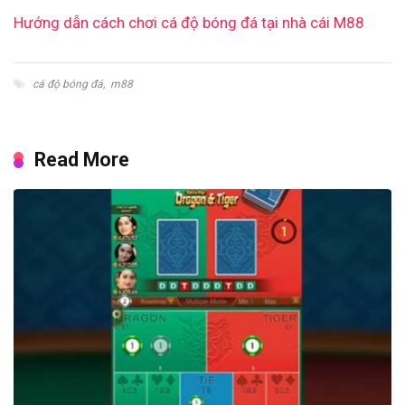
Hướng dẫn cách chơi cá độ bóng đá tại nhà cái M88
cá độ bóng đá
,
m88
Read More