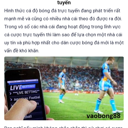
tuyến
Hình thức cá độ bóng đá trực tuyến đang phát triển rất
mạnh mẽ và cũng có nhiều nhà cái theo đó được ra đời.
Trong vô số các nhà cái đang hoạt động trong lĩnh vực
cá cược trực tuyến thì làm sao để lựa chọn một nhà cái
uy tín và phù hợp nhất cho dân cược bóng đá mới là một
vấn đề khó khăn.