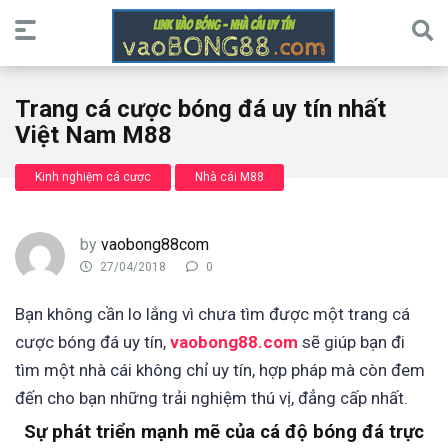
Trang cá cược bóng đá uy tín nhất
Việt Nam M88
Kinh nghiệm cá cược
Nhà cái M88
by
vaobong88com
27/04/2018
0
Bạn không cần lo lắng vì chưa tìm được một trang cá
cược bóng đá uy tín,
vaobong88.com
sẽ giúp bạn đi
tìm một nhà cái không chỉ uy tín, hợp pháp mà còn đem
đến cho bạn những trải nghiệm thú vị, đẳng cấp nhất.
Sự phát triển mạnh mẽ của cá độ bóng đá trực