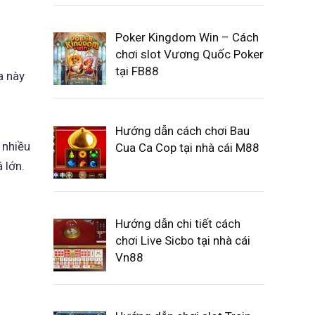
Poker Kingdom Win – Cách
chơi slot Vương Quốc Poker
tại FB88
a này
Hướng dẫn cách chơi Bau
 nhiều
Cua Ca Cop tại nhà cái M88
 lớn.
Hướng dẫn chi tiết cách
chơi Live Sicbo tại nhà cái
Vn88