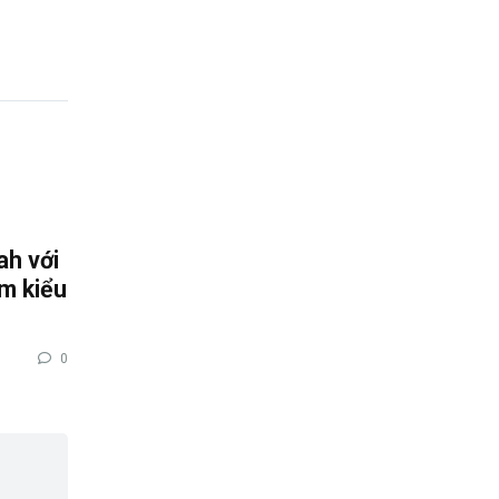
ah với
ạm kiểu
0