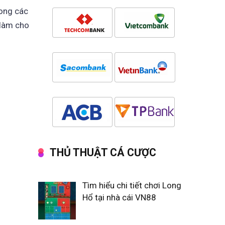
rong các
 làm cho
THỦ THUẬT CÁ CƯỢC
Tìm hiểu chi tiết chơi Long
Hổ tại nhà cái VN88