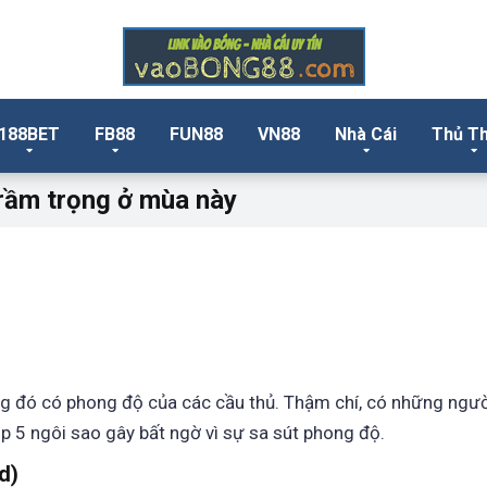
188BET
FB88
FUN88
VN88
Nhà Cái
Thủ T
trầm trọng ở mùa này
g đó có phong độ của các cầu thủ. Thậm chí, có những ngườ
p 5 ngôi sao gây bất ngờ vì sự sa sút phong độ.
d)