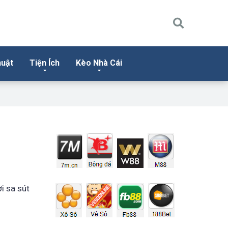
huật
Tiện Ích
Kèo Nhà Cái
i sa sút