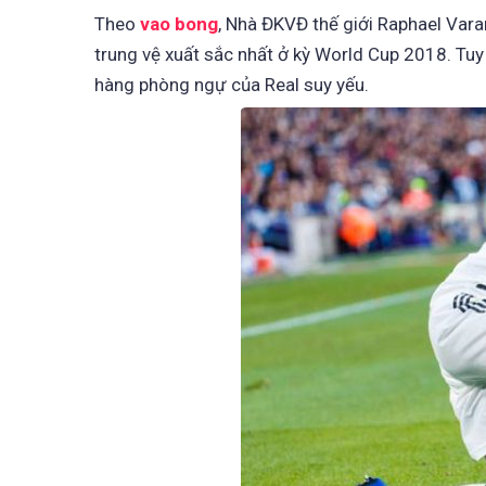
Theo
vao bong
, Nhà ĐKVĐ thế giới Raphael Vara
trung vệ xuất sắc nhất ở kỳ World Cup 2018. Tu
hàng phòng ngự của Real suy yếu.