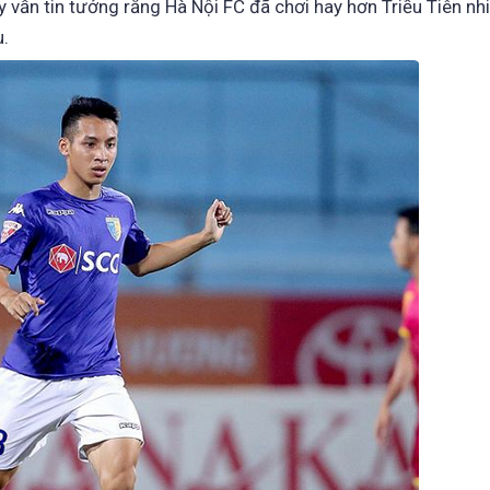
 vẫn tin tưởng rằng Hà Nội FC đã chơi hay hơn Triều Tiên nh
u.