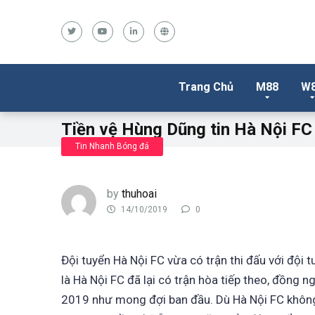
Trang Chủ
M88
W
Tiền vệ Hùng Dũng tin Hà Nội FC 
Tin Nhanh Bóng đá
by
thuhoai
14/10/2019
0
Đội tuyển Hà Nội FC vừa có trận thi đấu với đội 
là Hà Nội FC đã lại có trận hòa tiếp theo, đồng 
2019 như mong đợi ban đầu. Dù Hà Nội FC không 