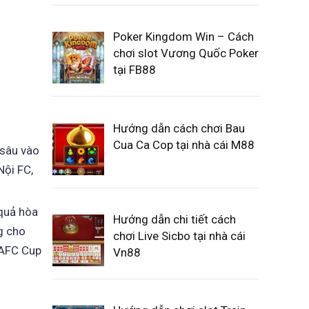
Poker Kingdom Win – Cách
chơi slot Vương Quốc Poker
tại FB88
Hướng dẫn cách chơi Bau
Cua Ca Cop tại nhà cái M88
 sâu vào
Nội FC,
 quả hòa
Hướng dẫn chi tiết cách
g cho
chơi Live Sicbo tại nhà cái
i AFC Cup
Vn88