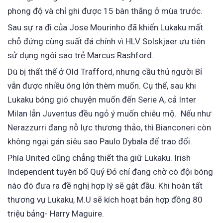
phong độ và chỉ ghi được 15 bàn thắng ở mùa trước.
Sau sự ra đi của Jose Mourinho đã khiến Lukaku mất
chỗ đứng cùng suất đá chính vì HLV Solskjaer ưu tiên
sử dụng ngôi sao trẻ Marcus Rashford.
Dù bị thất thế ở Old Trafford, nhưng cầu thủ người Bỉ
vẫn được nhiều ông lớn thèm muốn. Cụ thể, sau khi
Lukaku bóng gió chuyện muốn đến Serie A, cả Inter
Milan lẫn Juventus đều ngỏ ý muốn chiêu mộ. Nếu như
Nerazzurri đang nỗ lực thương thảo, thì Bianconeri còn
không ngại gán siêu sao Paulo Dybala để trao đổi.
Phía United cũng chẳng thiết tha giữ Lukaku. Irish
Independent tuyên bố Quỷ Đỏ chỉ đang chờ có đội bóng
nào đó đưa ra đề nghị hợp lý sẽ gật đầu. Khi hoàn tất
thương vụ Lukaku, M.U sẽ kích hoạt bản hợp đồng 80
triệu bảng- Harry Maguire.