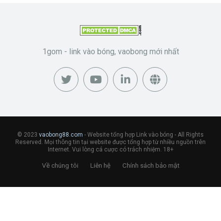
1gom - link vào bóng, vaobong mới nhất
© 2023
vaobong88.com
- Website tổng hợp Link vào bóng - All Rights
Reserved. Mọi thông tin tại website được tổng hợp từ nhiều nguồn trên
Internet. Vui lòng cá cược có trách nhiệm. 18+
Về chúng tôi
Liên hệ
Chính sách bảo mật