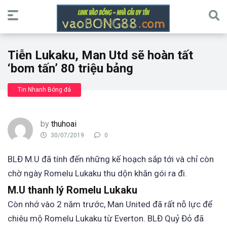
Tiễn Lukaku, Man Utd sẽ hoàn tất
‘bom tấn’ 80 triệu bảng
Tin Nhanh Bóng đá
by
thuhoai
30/07/2019
0
BLĐ M.U đã tính đến những kế hoạch sắp tới và chỉ còn
chờ ngày Romelu Lukaku thu dộn khăn gói ra đi.
M.U thanh lý Romelu Lukaku
Còn nhớ vào 2 năm trước, Man United đã rất nỗ lực để
chiêu mộ Romelu Lukaku từ Everton. BLĐ Quỷ Đỏ đã