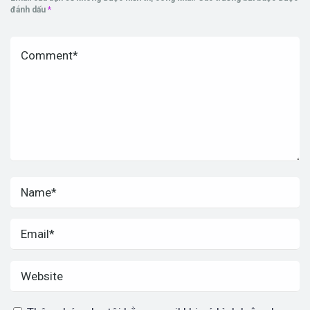
đánh dấu
*