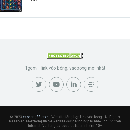
1gom - link vào bóng, vaobong mới nhất
© 2023
vaobong88.com
- Website tổng hợp Link vào bóng - All Rights
Reserved. Mọi thông tin tại website được tổng hợp từ nhiều nguồn trên
Internet. Vui lòng cá cược có trách nhiệm. 18+