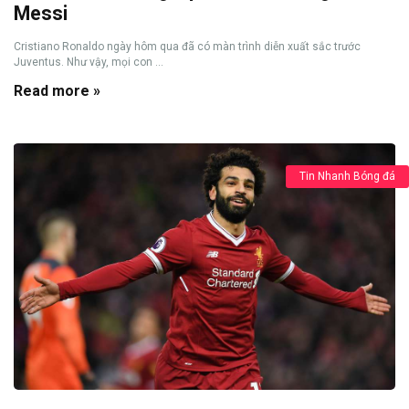
Messi
Cristiano Ronaldo ngày hôm qua đã có màn trình diễn xuất sắc trước
Juventus. Như vậy, mọi con ...
Read more »
Tin Nhanh Bóng đá