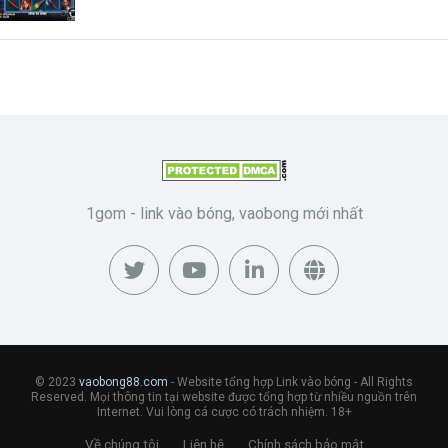
1gom - link vào bóng, vaobong mới nhất
© 2023
vaobong88.com
- Website tổng hợp Link vào bóng - All Rights
Reserved. Mọi thông tin tại website được tổng hợp từ nhiều nguồn trên
Internet. Vui lòng cá cược có trách nhiệm. 18+
Về chúng tôi
Liên hệ
Chính sách bảo mật