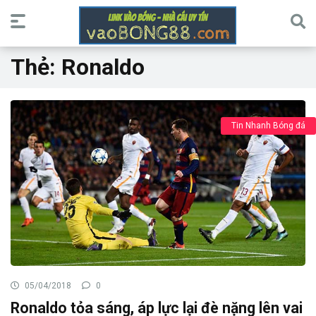
Thẻ:
Ronaldo
Tin Nhanh Bóng đá
05/04/2018
0
Ronaldo tỏa sáng, áp lực lại đè nặng lên vai