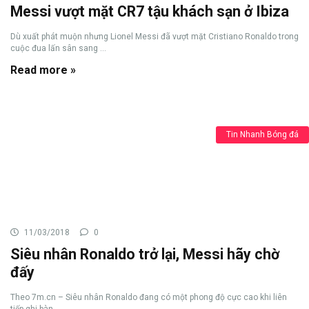
Messi vượt mặt CR7 tậu khách sạn ở Ibiza
Dù xuất phát muộn nhưng Lionel Messi đã vượt mặt Cristiano Ronaldo trong
cuộc đua lấn sân sang ...
Read more »
Tin Nhanh Bóng đá
11/03/2018
0
Siêu nhân Ronaldo trở lại, Messi hãy chờ
đấy
Theo 7m.cn – Siêu nhân Ronaldo đang có một phong độ cực cao khi liên
tiếp ghi bàn ...