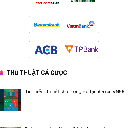
THỦ THUẬT CÁ CƯỢC
Tìm hiểu chi tiết chơi Long Hổ tại nhà cái VN88