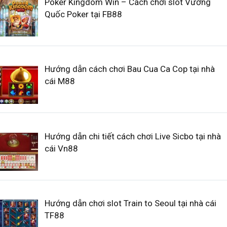
Poker Kingdom Win – Cách chơi slot Vương
Quốc Poker tại FB88
Hướng dẫn cách chơi Bau Cua Ca Cop tại nhà
cái M88
Hướng dẫn chi tiết cách chơi Live Sicbo tại nhà
cái Vn88
Hướng dẫn chơi slot Train to Seoul tại nhà cái
TF88