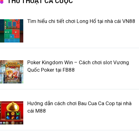
THỦ THUẬT CÁ CƯỢC
Tìm hiểu chi tiết chơi Long Hổ tại nhà cái VN88
Poker Kingdom Win – Cách chơi slot Vương
Quốc Poker tại FB88
Hướng dẫn cách chơi Bau Cua Ca Cop tại nhà
cái M88