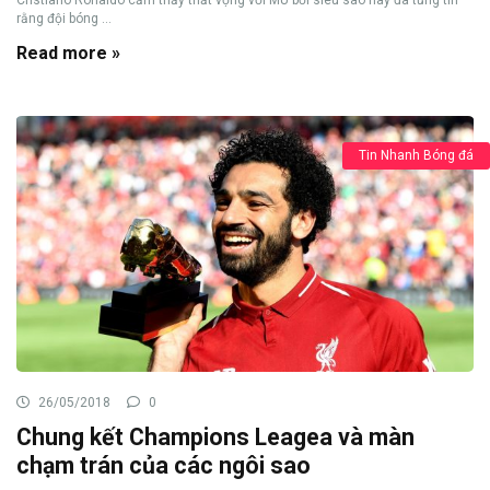
rằng đội bóng ...
Read more »
Tin Nhanh Bóng đá
26/05/2018
0
Chung kết Champions Leagea và màn
chạm trán của các ngôi sao