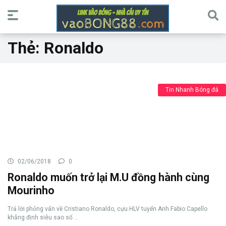
Thẻ:
Ronaldo
Tin Nhanh Bóng đá
02/06/2018
0
Ronaldo muốn trở lại M.U đồng hành cùng
Mourinho
Trả lời phỏng vấn về Cristiano Ronaldo, cựu HLV tuyển Anh Fabio Capello
khẳng định siêu sao số ...