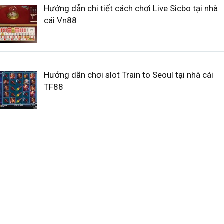
Hướng dẫn chi tiết cách chơi Live Sicbo tại nhà
cái Vn88
Hướng dẫn chơi slot Train to Seoul tại nhà cái
TF88
1gom - link vào bóng, vaobong mới nhất