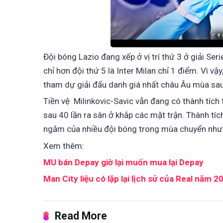
Đội bóng Lazio đang xếp ở vị trí thứ 3 ở giải Ser
chỉ hơn đội thứ 5 là Inter Milan chỉ 1 điểm. Vì v
tham dự giải đấu danh giá nhất châu Âu mùa sa
Tiền vệ Milinkovic-Savic vẫn đang có thành tích 
sau 40 lần ra sân ở khắp các mặt trận. Thành tí
ngắm của nhiều đội bóng trong mùa chuyển như
Xem thêm:
MU bán Depay giờ lại muốn mua lại Depay
Man City liệu có lặp lại lịch sử của Real năm 2
Read More