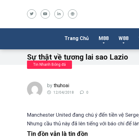
Trang Chủ
M88
W88
Sự thật về tương lai sao Lazio
Tin Nhanh Bóng đá
by
thuhoai
12/04/2018
0
Manchester United đang chú ý đến tiền vệ Serge
Nhưng cầu thủ này đã lên tiếng với báo chí để l
Tin đồn vẫn là tin đồn