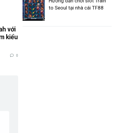
Hướng dẫn chơi slot Train
to Seoul tại nhà cái TF88
ah với
ạm kiểu
0