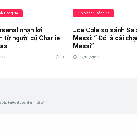
nh Bóng đá
Tin Nhanh Bóng đá
senal nhận lời
Joe Cole so sánh Sal
 từ người cũ Charlie
Messi: “ Đó là cái ch
las
Messi”
2020
0
22/01/2020
g bắt buộc được đánh dấu
*