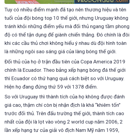
Tuy có nhiều điểm mạnh đã tạo nên thương hiệu và tên
tuổi của đội bóng top 10 thế giới, nhưng Uruguay không
tránh khỏi những điểm yếu mà đối thủ ngang tầm phong
độ có thể tận dụng để giành chiến thắng. Đó chính là đôi
khi các cầu thủ chơi không hiểu ý nhau dù đội hình toàn
là những ngôi sao sáng giá của làng bóng thế giới.
Đối thủ của họ ở trận đầu tiên của Copa America 2019
chính là Ecuador. Theo bảng xếp hạng bóng đá thế giới
thì Ecuador có thứ hạng quá cách biệt so với Uruguay.
Hiện họ đang đứng thứ 59 với 1378 điểm.
So với Uruguay thì thành tích của họ không được đánh
giá cao, thậm chí còn bị nhận địch là khá “khiêm tốn”
trước đối thủ. Trên đấu trường thế giới, thành tích cao
nhất của đội là lọt vào vòng 2 world cup năm 2006, 2
lần xếp hạng tư của giải vô địch Nam Mỹ năm 1959,