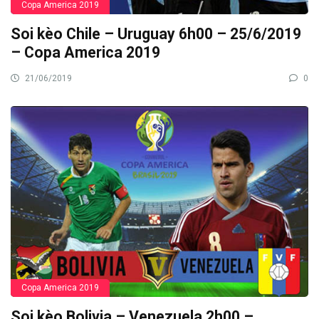
Copa America 2019
Soi kèo Chile – Uruguay 6h00 – 25/6/2019
– Copa America 2019
21/06/2019
0
Copa America 2019
Soi kèo Bolivia – Venezuela 2h00 –