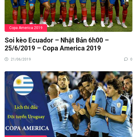
Copa America 2019
Soi kèo Ecuador – Nhật Bản 6h00 –
25/6/2019 – Copa America 2019
21/06/2019
0