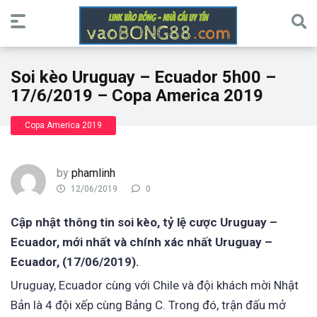
Soi kèo Uruguay – Ecuador 5h00 –
17/6/2019 – Copa America 2019
Copa America 2019
by
phamlinh
12/06/2019
0
Cập nhật thông tin soi kèo, tỷ lệ cược Uruguay –
Ecuador, mới nhất và chính xác nhất Uruguay –
Ecuador, (17/06/2019).
Uruguay, Ecuador cùng với Chile và đội khách mời Nhật
Bản là 4 đội xếp cùng Bảng C. Trong đó, trận đấu mở