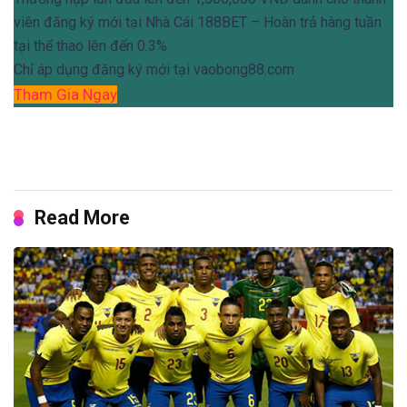
viên đăng ký mới tại Nhà Cái 188BET – Hoàn trả hàng tuần
tại thể thao lên đến 0.3%
Chỉ áp dụng đăng ký mới tại vaobong88.com
Tham Gia Ngay
Read More