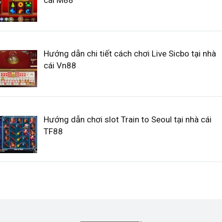
Hướng dẫn chi tiết cách chơi Live Sicbo tại nhà
cái Vn88
Hướng dẫn chơi slot Train to Seoul tại nhà cái
TF88