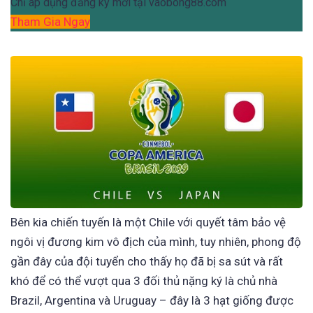
Chỉ áp dụng đăng ký mới tại vaobong88.com
Tham Gia Ngay
Bên kia chiến tuyến là một Chile với quyết tâm bảo vệ
ngôi vị đương kim vô địch của mình, tuy nhiên, phong độ
gần đây của đội tuyển cho thấy họ đã bị sa sút và rất
khó để có thể vượt qua 3 đối thủ nặng ký là chủ nhà
Brazil, Argentina và Uruguay – đây là 3 hạt giống được