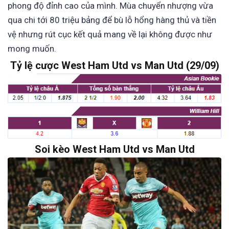
phong độ đỉnh cao của mình. Mùa chuyển nhượng vừa
qua chi tới 80 triệu bảng để bù lỗ hổng hàng thủ và tiền
vệ nhưng rút cục kết quả mang về lại không được như
mong muốn.
Tỷ lệ cược West Ham Utd vs Man Utd (29/09)
Soi kèo West Ham Utd vs Man Utd