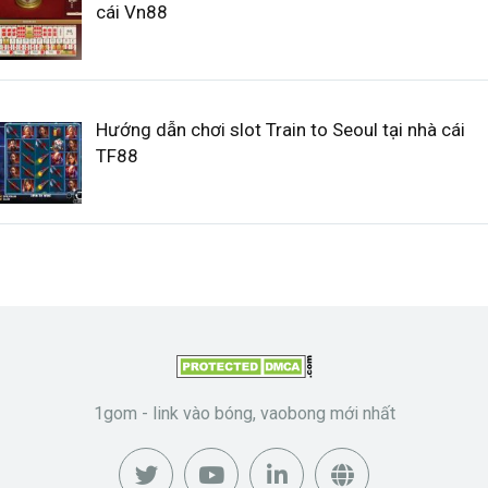
cái Vn88
Hướng dẫn chơi slot Train to Seoul tại nhà cái
TF88
1gom - link vào bóng, vaobong mới nhất