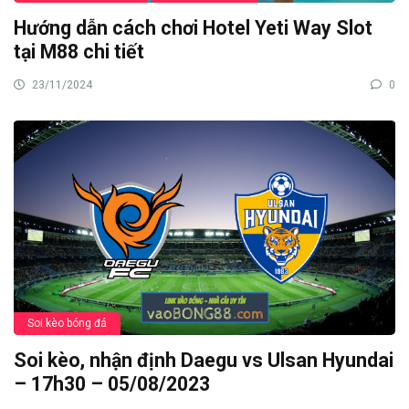
Hướng dẫn cách chơi Hotel Yeti Way Slot
tại M88 chi tiết
23/11/2024
0
Soi kèo bóng đá
Soi kèo, nhận định Daegu vs Ulsan Hyundai
– 17h30 – 05/08/2023