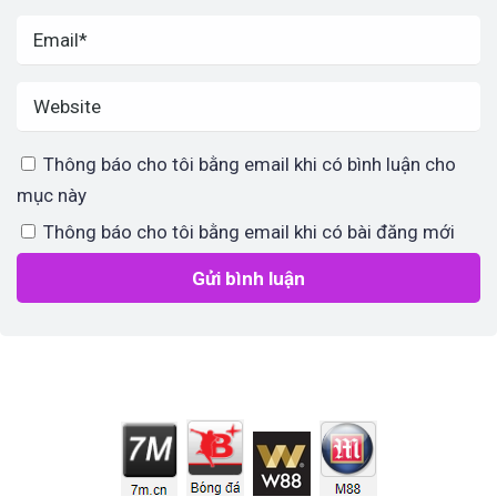
Thông báo cho tôi bằng email khi có bình luận cho
mục này
Thông báo cho tôi bằng email khi có bài đăng mới