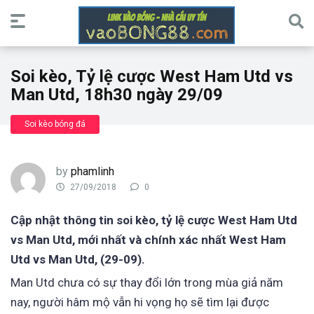
Soi kèo, Tỷ lệ cược West Ham Utd vs
Man Utd, 18h30 ngày 29/09
Soi kèo bóng đá
by
phamlinh
27/09/2018
0
Cập nhật thông tin soi kèo, tỷ lệ cược West Ham Utd
vs Man Utd, mới nhất và chính xác nhất West Ham
Utd vs Man Utd, (29-09).
Man Utd chưa có sự thay đổi lớn trong mùa giả năm
nay, người hâm mộ vẫn hi vọng họ sẽ tìm lại được