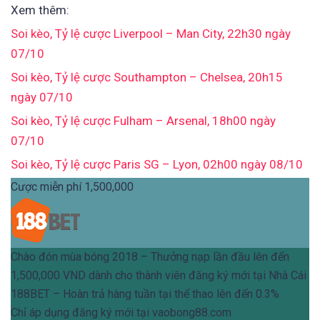
Xem thêm:
Soi kèo, Tỷ lệ cược Liverpool – Man City, 22h30 ngày
07/10
Soi kèo, Tỷ lệ cược Southampton – Chelsea, 20h15
ngày 07/10
Soi kèo, Tỷ lệ cược Fulham – Arsenal, 18h00 ngày
07/10
Soi kèo, Tỷ lệ cược Paris SG – Lyon, 02h00 ngày 08/10
Cược miễn phí 1,500,000
Chào đón mùa bóng 2018 – Thưởng nạp lần đầu lên đến
1,500,000 VND dành cho thành viên đăng ký mới tại Nhà Cái
188BET – Hoàn trả hàng tuần tại thể thao lên đến 0.3%
Chỉ áp dụng đăng ký mới tại vaobong88.com