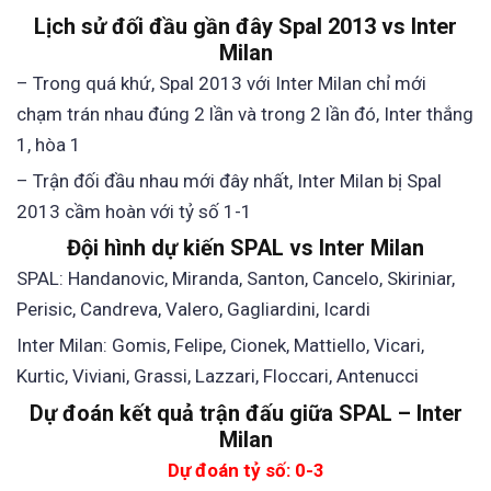
Lịch sử đối đầu gần đây Spal 2013 vs Inter
Milan
– Trong quá khứ, Spal 2013 với Inter Milan chỉ mới
chạm trán nhau đúng 2 lần và trong 2 lần đó, Inter thắng
1, hòa 1
– Trận đối đầu nhau mới đây nhất, Inter Milan bị Spal
2013 cầm hoàn với tỷ số 1-1
Đội hình dự kiến SPAL vs Inter Milan
SPAL: Handanovic, Miranda, Santon, Cancelo, Skiriniar,
Perisic, Candreva, Valero, Gagliardini, Icardi
Inter Milan: Gomis, Felipe, Cionek, Mattiello, Vicari,
Kurtic, Viviani, Grassi, Lazzari, Floccari, Antenucci
Dự đoán kết quả trận đấu giữa SPAL – Inter
Milan
Dự đoán tỷ số: 0-3