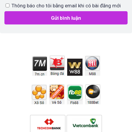
Thông báo cho tôi bằng email khi có bài đăng mới