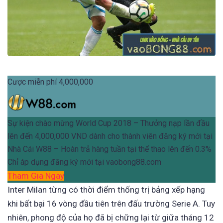
Cược miễn phí 4,000,000
Sự kiện chào mừng World Cup 2018 – Thưởng nạp lần đầu
lên đến 4,000,000 VND dành cho thành viên đăng ký mới tại
Nhà Cái W88 – Hoàn trả hàng tuần tại thể thao lên đến 0.3%
Chỉ áp dụng đăng ký mới tại vaobong88.com
Tham Gia Ngay
Inter Milan từng có thời điểm thống trị bảng xếp hạng
khi bất bại 16 vòng đầu tiên trên đấu trường Serie A. Tuy
nhiên, phong độ của họ đã bị chững lại từ giữa tháng 12