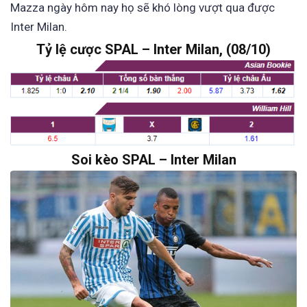
Mazza ngày hôm nay họ sẽ khó lòng vượt qua được
Inter Milan.
Tỷ lệ cược SPAL – Inter Milan, (08/10)
Soi kèo SPAL – Inter Milan