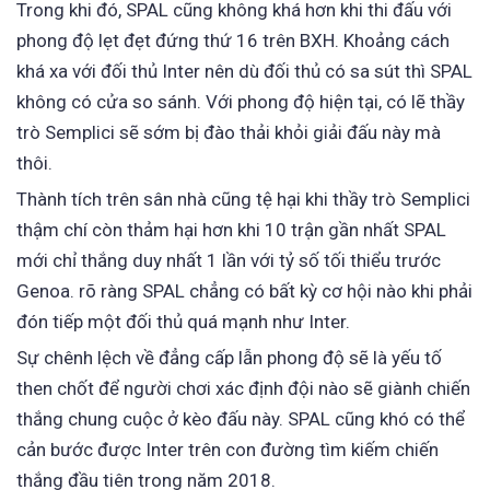
Trong khi đó, SPAL cũng không khá hơn khi thi đấu với
phong độ lẹt đẹt đứng thứ 16 trên BXH. Khoảng cách
khá xa với đối thủ Inter nên dù đối thủ có sa sút thì SPAL
không có cửa so sánh. Với phong độ hiện tại, có lẽ thầy
trò Semplici sẽ sớm bị đào thải khỏi giải đấu này mà
thôi.
Thành tích trên sân nhà cũng tệ hại khi thầy trò Semplici
thậm chí còn thảm hại hơn khi 10 trận gần nhất SPAL
mới chỉ thắng duy nhất 1 lần với tỷ số tối thiểu trước
Genoa. rõ ràng SPAL chẳng có bất kỳ cơ hội nào khi phải
đón tiếp một đối thủ quá mạnh như Inter.
Sự chênh lệch về đẳng cấp lẫn phong độ sẽ là yếu tố
then chốt để người chơi xác định đội nào sẽ giành chiến
thắng chung cuộc ở kèo đấu này. SPAL cũng khó có thể
cản bước được Inter trên con đường tìm kiếm chiến
thắng đầu tiên trong năm 2018.