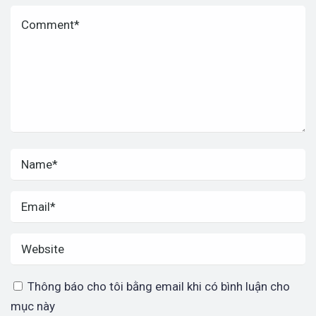
Thông báo cho tôi bằng email khi có bình luận cho
mục này